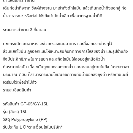
ตำแหน่งการทำงาน
เดินท่อน้ำทิ้งจาก ซิงค์ล้างจาน มาเข้าถังดักไขมัน แล้วเดินท่อน้ำทิ้งออกสู่ ท่อ
น้ำสาธารณะ หรือต่อไปยังถังบำบัดน้ำเสีย เพื่อมาตรฐานน้ำที่ดี
ระบบการทำงาน 3 ขั้นตอน
ตะแกรงดักเศษอาหาร จะช่วยกรองเศษอาหาร และสิ่งสกปรกต่างๆไว้
ส่วนแยกไขมัน ถูกออกแบบให้เหมาะสมกับทิศทางการไหลของน้ำ และรูปร่างถัง
จึงมีประสิทธิภาพในการแยก และสกัดไขมันให้ลอยอยู่เหนือผิวน้ำ
ท่อระบายไขมัน เมื่อไขมันถูกแยกออกจากน้ำ และสะสมอยู่ภายในถัง ในระยะเวลา
ประมาณ 7 วัน ก็สามารถระบายไขมันออกทางท่อน้ำออกลงถุงดำ หรือภาชนะที่
เตรียมไว้เพื่อนำไปทิ้ง
รายละเอียดสินค้า
รหัสสินค้า GT-05/GY-15L
รุ่น (ลิตร) 15L
วัสดุ Polypropylene (PP)
รับประกัน 1 ปี *ตามเงื่อนไขในบริษัท*