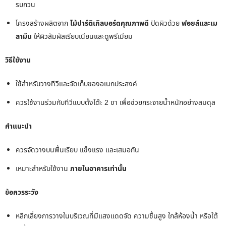
รบกวน
โครงสร้างผลิตจาก
ไม้ปาร์ติเกิลบอร์ดคุณภาพดี
ปิดผิวด้วย
ฟอยล์และเม
ลามีน
ให้ผิวสัมผัสเรียบเนียนและดูพรีเมียม
วิธีใช้งาน
ใช้สำหรับวางทีวีและจัดเก็บของอเนกประสงค์
ควรใช้งานร่วมกับทีวีแบบตั้งโต๊ะ 2 ขา เพื่อช่วยกระจายน้ำหนักอย่างสมดุล
คำแนะนำ
ควรจัดวางบนพื้นเรียบ แข็งแรง และเสมอกัน
เหมาะสำหรับใช้งาน
ภายในอาคารเท่านั้น
ข้อควรระวัง
หลีกเลี่ยงการวางในบริเวณที่มีแสงแดดจัด ความชื้นสูง ใกล้ห้องน้ำ หรือใต้