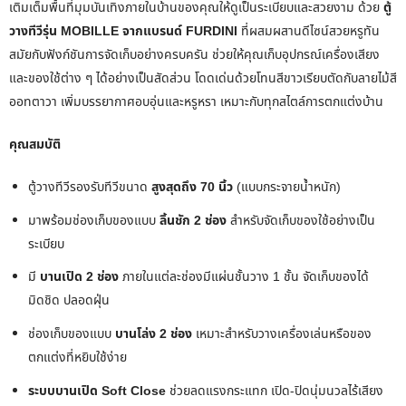
เติมเต็มพื้นที่มุมบันเทิงภายในบ้านของคุณให้ดูเป็นระเบียบและสวยงาม ด้วย
ตู้
วางทีวีรุ่น MOBILLE จากแบรนด์ FURDINI
ที่ผสมผสานดีไซน์สวยหรูทัน
สมัยกับฟังก์ชันการจัดเก็บอย่างครบครัน ช่วยให้คุณเก็บอุปกรณ์เครื่องเสียง
และของใช้ต่าง ๆ ได้อย่างเป็นสัดส่วน โดดเด่นด้วยโทนสีขาวเรียบตัดกับลายไม้สี
ออทตาวา เพิ่มบรรยากาศอบอุ่นและหรูหรา เหมาะกับทุกสไตล์การตกแต่งบ้าน
คุณสมบัติ
ตู้วางทีวีรองรับทีวีขนาด
สูงสุดถึง 70 นิ้ว
(แบบกระจายน้ำหนัก)
มาพร้อมช่องเก็บของแบบ
ลิ้นชัก 2 ช่อง
สำหรับจัดเก็บของใช้อย่างเป็น
ระเบียบ
มี
บานเปิด 2 ช่อง
ภายในแต่ละช่องมีแผ่นชั้นวาง 1 ชั้น จัดเก็บของได้
มิดชิด ปลอดฝุ่น
ช่องเก็บของแบบ
บานโล่ง 2 ช่อง
เหมาะสำหรับวางเครื่องเล่นหรือของ
ตกแต่งที่หยิบใช้ง่าย
ระบบบานเปิด Soft Close
ช่วยลดแรงกระแทก เปิด-ปิดนุ่มนวลไร้เสียง