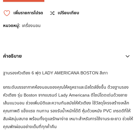
เพิ่มรายการโปรด
เปรียบเทียบ
หมวดหมู่:
เครื่องนอน
คำอธิบาย
ฐานรองหัวเตียง 6 ฟุต LADY AMERICANA BOSTON สีเทา
ยกระดับบรรยากาศห้องนอนของคุณให้หรูหราและมีสไตล์ยิ่งขึ้น ด้วยฐานรอง
หัวเตียง รุ่น Boston จากแบรนด์ Lady Americana ดีไซน์โดดเด่นด้วยลาย
เส้นแนวนอน ช่วยเพิ่มมิติและความทันสมัยให้หัวเตียง ใช้วัสดุโครงสร้างเหล็ก
คุณภาพดี แข็งแรง ทนทาน รองรับน้ำหนักได้ดี หุ้มด้วยหนัง PVC เกรดดีที่ให้
สัมผัสนุ่มสบาย พร้อมทั้งดูแลรักษาง่าย เหมาะสำหรับการใช้งานระยะยาว ช่วยให้
คุณพักผ่อนอย่างเต็มที่ทุกค่ำคืน