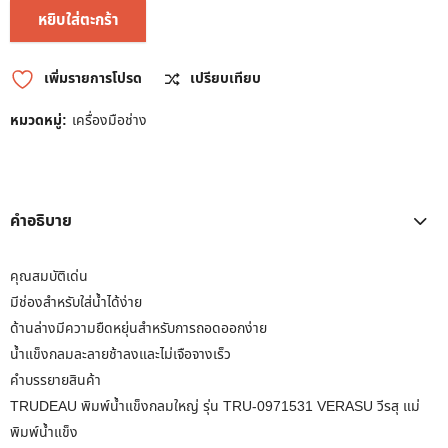
หยิบใส่ตะกร้า
เพิ่มรายการโปรด
เปรียบเทียบ
หมวดหมู่:
เครื่องมือช่าง
คำอธิบาย
คุณสมบัติเด่น
มีช่องสำหรับใส่น้ำได้ง่าย
ด้านล่างมีความยืดหยุ่นสำหรับการถอดออกง่าย
น้ำแข็งกลมละลายช้าลงและไม่เจือจางเร็ว
คำบรรยายสินค้า
TRUDEAU พิมพ์น้ำแข็งกลมใหญ่ รุ่น TRU-0971531 VERASU วีรสุ แม่
พิมพ์น้ำแข็ง