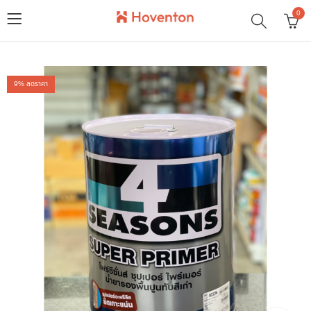
0
9
% ลดราคา