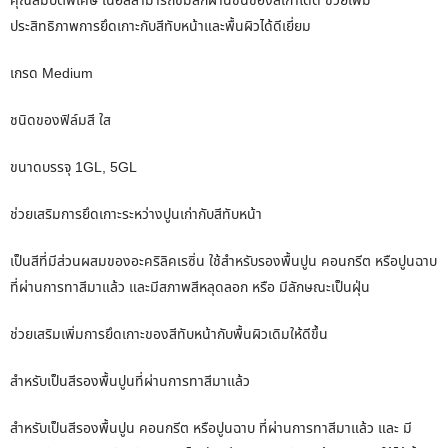
คุณสมบัติพิเศษ เนื้อสีสามารถซึมลึกผ่านชั้นของสีเก่าได้ดี ช่วยเพิ่ม
ประสิทธิภาพการยึดเกาะกับสีทับหน้าและพื้นผิวได้ดีเยี่ยม
เกรด Medium
ชนิดของฟิล์มสี ใส
ขนาดบรรจุ 1GL, 5GL
ช่วยเสริมการยึดเกาะระหว่างปูนเก่ากับสีทับหน้า
เป็นสีที่มีส่วนผสมของอะคริลิคเรซิ่น ใช้สําหรับรองพื้นปูน คอนกรีต หรือปูนฉาบ
ที่ผ่านการทาสีมาแล้ว และมีสภาพสีหลุดลอก หรือ มีลักษณะเป็นฝุ่น
ช่วยเสริมเพิ่มการยึดเกาะของสีทับหน้ากับพื้นผิวเดิมให้ดีขึ้น
สําหรับเป็นสีรองพื้นปูนที่ผ่านการทาสีมาแล้ว
สําหรับเป็นสีรองพื้นปูน คอนกรีต หรือปูนฉาบ ที่ผ่านการทาสีมาแล้ว และ มี