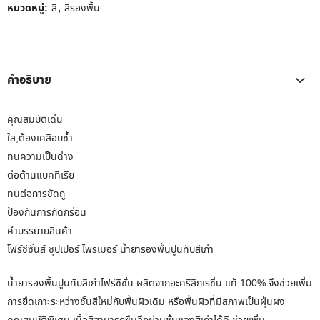
หมวดหมู่:
สี
,
สีรองพื้น
คำอธิบาย
คุณสมบัติเด่น
ใส,ต้องเคลือบซ้ำ
ทนความเป็นด่าง
ต่อต้านแบคทีเรีย
ทนต่อการขัดถู
ป้องกันการกัดกร่อน
คำบรรยายสินค้า
โฟร์ซีซั่นส์ ซุปเปอร์ ไพรเมอร์ น้ำยารองพื้นปูนทับสีเก่า
น้ำยารองพื้นปูนทับสีเก่าโฟร์ซีซั่น ผลิตจากอะคริลิกเรซิ่น แท้ 100% จึงช่วยเพิ่ม
การยึดเกาะระหว่างชั้นสีใหม่กับพื้นผิวเดิม หรือพื้นผิวที่มีสภาพเป็นฝุ่นผง