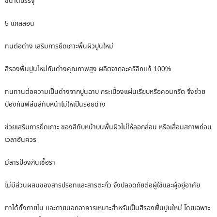
ขนาดบรรจุ
5 แกลลอน
ทนต่อด่าง เสริมการยึดเกาะพื้นผิวปูนใหม่
สีรองพื้นปูนใหม่กันด่างคุณภาพสูง ผลิตจากอะคริลิกแท้ 100%
ทนทานต่อความเป็นด่างจากปูนฉาบ กระเบื้องแผ่นเรียบหรือคอนกรีต จึงช่วย
ป้องกันฟิล์มสีทับหน้าไม่ให้เป็นรอยด่าง
ช่วยเสริมการยึดเกาะ ของสีทับหน้าบนพื้นผิวไม่ให้ลอกล่อน หรือเสื่อมสภาพก่อน
เวลาอันควร
มีสารป้องกันเชื้อรา
ไม่มีส่วนผสมของสารปรอทและสารตะกั่ว จึงปลอดภัยต่อผู้ใช้และผู้อยู่อาศัย
ทาได้ทั้งภายใน และภายนอกอาคารเหมาะสําหรับเป็นสีรองพื้นปูนใหม่ โดยเฉพาะ