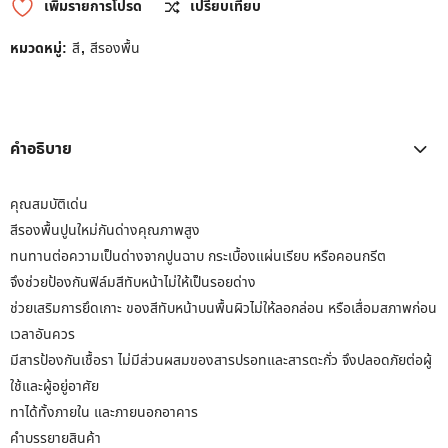
เพิ่มรายการโปรด
เปรียบเทียบ
หมวดหมู่:
สี
,
สีรองพื้น
คำอธิบาย
คุณสมบัติเด่น
สีรองพื้นปูนใหม่กันด่างคุณภาพสูง
ทนทานต่อความเป็นด่างจากปูนฉาบ กระเบื้องแผ่นเรียบ หรือคอนกรีต
จึงช่วยป้องกันฟิล์มสีทับหน้าไม่ให้เป็นรอยด่าง
ช่วยเสริมการยึดเกาะ ของสีทับหน้าบนพื้นผิวไม่ให้ลอกล่อน หรือเสื่อมสภาพก่อน
เวลาอันควร
มีสารป้องกันเชื้อรา ไม่มีส่วนผสมของสารปรอทและสารตะกั่ว จึงปลอดภัยต่อผู้
ใช้และผู้อยู่อาศัย
ทาได้ทั้งภายใน และภายนอกอาคาร
คำบรรยายสินค้า