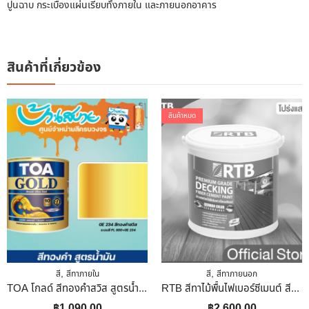
ปูนฉาบ กระเบื้องแผ่นเรียบทั้งภายใน และภายนอกอาคาร
สินค้าที่เกี่ยวข้อง
สินค้าหมด
,
,
สี
สีทาภายใน
สี
สีทาภายนอก
TOA โกลด์ สีทองคำสวิส สูตรน้ำมัน GE-234 ขนาด 1 ลิตร สีทอง สีทาวัด โบสถ์ สีทางานDIY สีทาเฟอร์นิเจอร์
RTB สีทาไม้พื้นไฟเบอร์ซีเมนต์ สีไม้แดง DF-6206-M 1 Gal(3.785L)
฿
1,090.00
฿
2,600.00