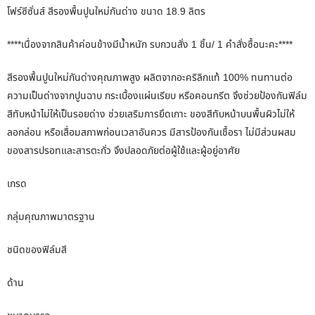
โฟร์ซีซั่นส์ สีรองพื้นปูนใหม่กันด่าง ขนาด 18.9 ลิตร
****เนื่องจากสินค้าค่อนข้างมีน้ำหนัก รบกวนสั่ง 1 ชิ้น/ 1 คำสั่งซื้อนะคะ****
สีรองพื้นปูนใหม่กันด่างคุณภาพสูง ผลิตจากอะคริลิกแท้ 100% ทนทานต่อ
ความเป็นด่างจากปูนฉาบ กระเบื้องแผ่นเรียบ หรือคอนกรีต จึงช่วยป้องกันฟิล์ม
สีทับหน้าไม่ให้เป็นรอยด่าง ช่วยเสริมการยึดเกาะ ของสีทับหน้าบนพื้นผิวไม่ให้
ลอกล่อน หรือเสื่อมสภาพก่อนเวลาอันควร มีสารป้องกันเชื้อรา ไม่มีส่วนผสม
ของสารปรอทและสารตะกั่ว จึงปลอดภัยต่อผู้ใช้และผู้อยู่อาศัย
เกรด
กลุ่มคุณภาพมาตรฐาน
ชนิดของฟิล์มสี
ด้าน