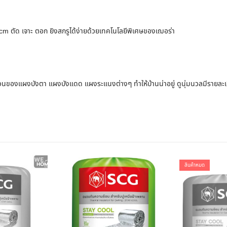
 cm ตัด เจาะ ตอก ยิงสกรูได้ง่ายด้วยเทคโนโลยีพิเศษของเฌอร่า
่วนของแผงบังตา แผงบังแดด แผงระแนงต่างๆ ทำให้บ้านน่าอยู่ ดูนุ่มนวลมีรายละเ
สินค้าหมด