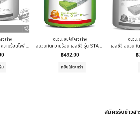
,
,
ครงสร้าง
ฉนวน
สินค้าโครงสร้าง
ฉนวน
KOOLTEG ฉนวนกันความร้อนโพลีเอสเตอร์ 6 นิ้ว
ฉนวนกันความร้อน เอสซีจี รุ่น STAY COOL 75 มม. พรีเมี่ยม 3 นิ้ว
00
฿
492.00
฿
ิ่ม
หยิบใส่ตะกร้า
สมัครรับข่าวส