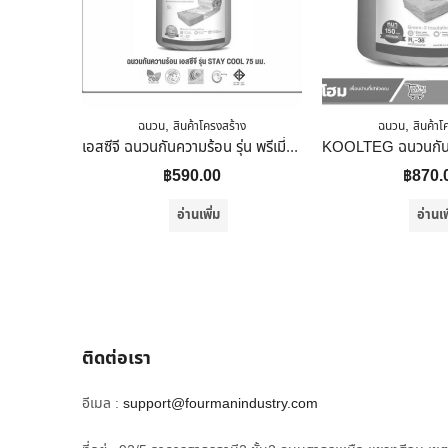
,
,
ฉนวน
สินค้าโครงสร้าง
ฉนวน
สินค้าโ
เอสซีจี ฉนวนกันความร้อน รุ่น พรีเมี่ยม STAY COOL ขนาดหนา 75 มม. สีเขียวอ่อน
฿
590.00
฿
870.
อ่านเพิ่ม
อ่านเพ
ติดต่อเรา
อีเมล :
support@fourmanindustry.com