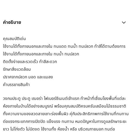
คำอธิบาย
คุณสมบัติเด่น
ใช้งานได้ทั้งภายนอกและภายใน ทนแดด ทนน้ำ ทนปลวก ทำสีได้ตามต้องการ
ใช้งานได้ทั้งภายนอกและภายใน ทนน้ำ ทนปลวก
ติดตั้งง่ายและรวดเร็ว ทำสีสะดวก
รักษาสิ่งแวดล้อม
ปราศจากปลวก มอด และแมลง
คำบรรยายสินค้า
วงกบประตู ประตู เฌอร่า ไฟเบอร์ซีเมนต์เจ้าแรก ทำหน้าที่เชื่อมโยงพื้นที่แต่ละ
ห้องภายในบ้านได้อย่างสมบูรณ์ พร้อมคุณสมบัติครบครันเสมือนไม้ธรรมชาติ
ทั้งความงามของลวดลายเซาะร่องพื้นผิว คุ่กับประสิทธิภาพการใช้งานที่ทนทาน
ต่อแรงกระแทกการเปิดปิด แข็งแรง ทนทาน หมดปัญหาในการดูแลรักษาระยะ
ยาว ไม่โก่งตัว ไม่บิดงด ใช้งานทั้ง ห้องน้ำ หรือ บริเวณภายนอก ทนต่อ