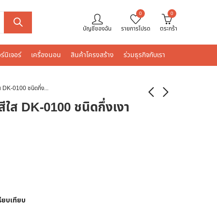
0
0
บัญชีของฉัน
รายการโปรด
ตระกร้า
ร์นิเจอร์
เครื่องนอน
สินค้าโครงสร้าง
ร่วมธุรกิจกับเรา
RTB สีย้อมไม้พื้น สีใส DK-0100 ชนิดกึ่งเงา 1 Gal
 สีใส DK-0100 ชนิดกึ่งเงา
รียบเทียบ