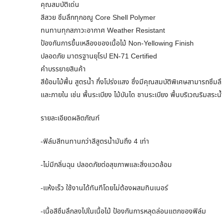
คุณสมบัติเด่น
สีสวย ซึมลึกทุกอณู Core Shell Polymer
ทนทานทุกสภาวะอากาศ Weather Resistant
ป้องกันการขึ้นเหลืองของเนื้อไม้ Non-Yellowing Finish
ปลอดภัย มาตรฐานยุโรป EN-71 Certified
คำบรรยายสินค้า
สีย้อมไม้พื้น สูตรน้ำ กึ่งโปร่งแสง ซึ่งมีคุณสมบัติพิเศษสามารถซึม
และภายใน เช่น พื้นระเบียง ไม้บันได ชานระเบียง พื้นบริเวณริมสระน้
รายละเอียดผลิตภัณฑ์
-ฟิล์มสีทนทานกว่าสีสูตรน้ำมันถึง 4 เท่า
-ไม่มีกลิ่นฉุน ปลอดภัยต่อสุขภาพและสิ่งแวดล้อม
-แห้งเร็ว ใช้งานได้ทันทีโดยไม่ต้องผสมทินเนอร์
-เนื้อสีซึมลึกลงไปในเนื้อไม้ ป้องกันการหลุดล่อนแตกของฟิล์ม