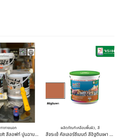
สินค้าหมด
,
ีทาภายนอก
ผลิตภัณฑ์เคลือบพื้นผิว
สี
TOA สีลอฟท์ Loft สีลอฟท์ ปูนฉาบ ขัดมันสำเร็จรูป Loft สีเทา( Loft 2) 10 Kg.
สีจระเข้ คัลเลอร์ซีเมนต์ สีอิฐดินเผา 10 Kg.