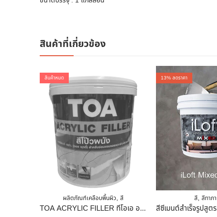
ขนาดบรรจุ : 1 แกลลอน
สินค้าที่เกี่ยวข้อง
สินค้าหมด
13
% ลดราคา
,
,
ผลิตภัณฑ์เคลือบพื้นผิว
สี
สี
สีทาภา
TOA ACRYLIC FILLER ทีโอเอ อะคริลิก ฟิลเลอร์ สีโป๊วผนังอะคริลิก วอลพุตตี้ 1/4 แกลลอน