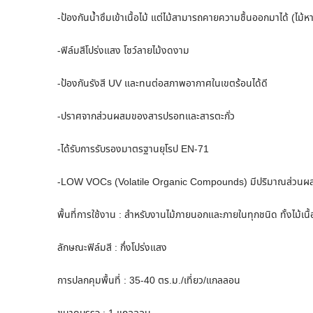
-ป้องกันน้ำซึมเข้าเนื้อไม้ แต่ไม้สามารถคายความชื้นออกมาได้ (ไม้หา
-ฟิล์มสีโปร่งแสง โชว์ลายไม้งดงาม
-ป้องกันรังสี UV และทนต่อสภาพอากาศในเขตร้อนได้ดี
-ปราศจากส่วนผสมของสารปรอทและสารตะกั่ว
-ได้รับการรับรองมาตรฐานยุโรป EN-71
-LOW VOCs (Volatile Organic Compounds) มีปริมาณส่วนผสมขอ
พื้นที่การใช้งาน : สำหรับงานไม้ภายนอกและภายในทุกชนิด ทั้งไม้เนื้
ลักษณะฟิล์มสี : กึ่งโปร่งแสง
การปลกคุมพื้นที่ : 35-40 ตร.ม./เที่ยว/แกลลอน