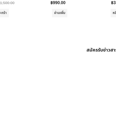
฿
990.00
฿
3
1,500.00
ะกร้า
อ่านเพิ่ม
หย
สมัครรับข่าวส
ต