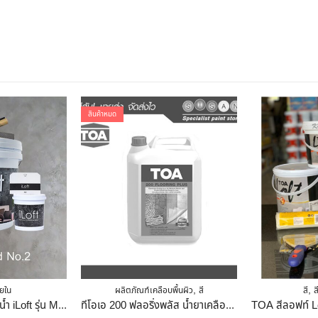
สินค้าหมด
,
,
ยใน
ผลิตภัณฑ์เคลือบพื้นผิว
สี
สี
ส
สีซีเมนต์สำเร็จรูปสูตรน้ำ iLoft รุ่น Mixed ขนาด 5 กก. สีดำ เบอร์ 2
ทีโอเอ 200 ฟลอริ่งพลัส น้ำยาเคลือบเงาใสกันซึม-สีใส/ขนาด กล. ( 5ลิตร) 5ลิตร