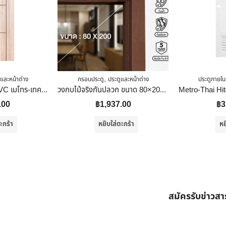
,
และหน้าต่าง
กรอบประตู
ประตูและหน้าต่าง
ประตูภายใน
ส.สุขภัณฑ์ ประตู UPVC เมโทร-เทค รุ่น เซาะร่อง Tan Mable 80x200x4 Cm
วงกบไม้จริงกันปลวก ขนาด 80×200 ซม สี Walnut
.00
฿
1,937.00
฿
3
ะกร้า
หยิบใส่ตะกร้า
หย
สมัครรับข่าวส