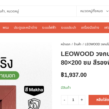
พรม
ประตูและหน้าต่าง
ระบบไฟฟ้า
ระบบประปา
เครื่องมือช่าง
เฟอ
หน้าแรก
ร้านค้า
LEOWOOD วงกบไม
80×200 ซม สีรองพ
฿
1,937.00
มีสินค้า
หยิบใส่ต