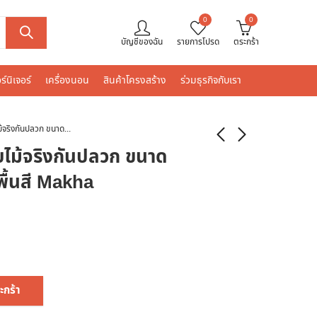
0
0
บัญชีของฉัน
รายการโปรด
ตระกร้า
ร์นิเจอร์
เครื่องนอน
สินค้าโครงสร้าง
ร่วมธุรกิจกับเรา
LEOWOOD วงกบไม้จริงกันปลวก ขนาด 80×200 ซม สีรองพื้นสี Makha
้จริงกันปลวก ขนาด
ื้นสี Makha
ะกร้า