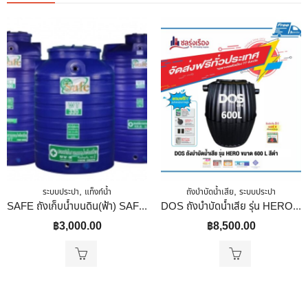
,
,
ระบบประปา
แท็งก์น้ำ
ถังบำบัดน้ำเสีย
ระบบประปา
SAFE ถังเก็บน้ำบนดิน(ฟ้า) SAFE รุ่น WT-500 สีฟ้า
DOS ถังบำบัดน้ำเสีย รุ่น HERO (ST-28/BK-600L) ขนาด 600 L สีดำ
฿
3,000.00
฿
8,500.00