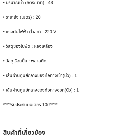
• ปริมาณน้ำ (ลิตร/นาที) : 48
• ระยะส่ง (เมตร) : 20
• แรงดันไฟฟ้า (โวลท์) : 220 V
• วัสดุของใบพัด : หองเหลือง
• วัสดุเรือนปั๊ม : พลาสติก.
• เส้นผ่านศูนย์กลางของท่อทางเข้า(นิ้ว) : 1
• เส้นผ่านศูนย์กลางของท่อทางออก(นิ้ว) : 1
*****รับประกันมอเตอร์ 10ปี*****
สินค้าที่เกี่ยวข้อง