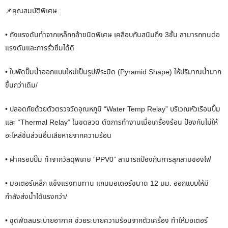
📌คุณสมบัติพิเศษ :
• ถังแรงดันทำจากเหล็กกล้าชนิดพิเศษ เคลือบกันสนิมถึง 3ชั้น สามารถทนต่อ
แรงดันและการรั่วซึมได้ดี
• ใบพัดปั๊มน้ำออกแบบใหม่เป็นรูปพีระมิด (Pyramid Shape) ให้ปริมาณน้ำมาก
ขึ้นกว่าเดิม/
• ปลอดภัยด้วยตัวตรวจวัดอุณหภูมิ “Water Temp Relay” บริเวณหัวเรือนปั๊ม
และ “Thermal Relay” ในขดลวด ตัดการทำงานเมื่อเครื่องร้อน ป้องกันไม่ให้
อะไหล่ชิ้นส่วนอื่นเสียหายจากความร้อน
• ฝาครอบปั๊ม ทำจากวัสดุพิเศษ “PPV0” สามารถป้องกันการลุกลามของไฟ
• มอเตอร์เหล็ก แข็งแรงทนทาน แกนมอเตอร์ขนาด 12 มม. ออกแบบให้มี
กำลังส่งน้ำได้แรงกว่า/
• ชุดพัดลมระบายอากาศ ช่วยระบายความร้อนจากตัวเครื่อง ทำให้มอเตอร์