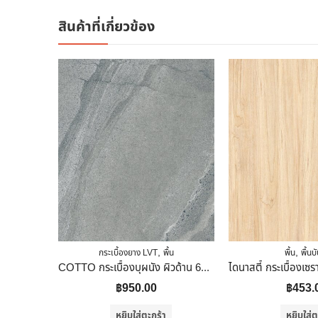
สินค้าที่เกี่ยวข้อง
,
,
กระเบื้องยาง LVT
พื้น
พื้น
พื้นบ
COTTO กระเบื้องบุผนัง ผิวด้าน 60×60 Cm. (24″X24″) เอ็ม-สโตน เทา ตัดขอบ
฿
950.00
฿
453.
หยิบใส่ตะกร้า
หยิบใส่ต