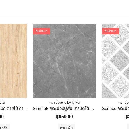
สินค้าหมด
สินค้าหมด
,
ันได
กระเบื้องยาง LVT
พื้น
กระเบื้
ไดนาสตี้ กระเบื้องเซรามิค ลายไม้ คาวิน (หน้ามัน)60 X 60
Siamtak กระเบื้องปูพื้นแกรนิตโต้ ทั่งภายใน ภายนอก รุ่น EDK-MA66-6151 60×60
00
฿
659.00
฿
ะกร้า
อ่านเพิ่ม