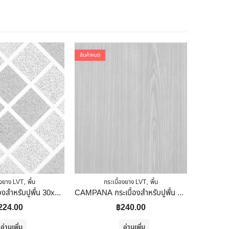
สินค้าหมด
,
,
องยาง LVT
พื้น
กระเบื้องยาง LVT
พื้น
ก
Sosuco กระเบื้องสำหรับปูพื้น 30x30cm สกาวเดือน-ฟ้า
CAMPANA กระเบื้องสำหรับปูพื้น ผิวด้าน 30×30 ซม MAIWONGNGAM
224.00
฿
240.00
อ่านเพิ่ม
อ่านเพิ่ม