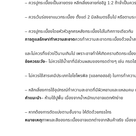
– ควรปูกระเบื้องเป็นลายตรง หลีกเลี่ยงลายก่ออิฐ 1:2 ถ้าจำเป็นควรป
– ควรเว้นร่องยาแนวกระเบื้อง ตั้งแต่ 2 มิลลิเมตรขึ้นไป หรือตามระ
– ควรปูกระเบื้องโดยหัวหัวลูกศรหลังกระเบื้องไปในทิศทางเดียวกัน
การดูแลรักษา/ทำความสะอาด
ควรทำความสะอาดกระเบื้องด้วยน้ำสะ
และไม่ควรทิ้งช่วงไว้นานเกินไป เพราะอาจทำให้เกิดคราบติดกระเบื้อง
ข้อควรระวัง
– ไม่ควรใช้น้ำยาที่มีส่วนผสมของกรดต่างๆ เช่น กรดไ
– ไม่ควรใช้สารเคมีประเภทไอโซโพรพิล (แอลกอฮอล์) ในการทำคว
– หลีกเลี่ยงการใช้อุปกรณ์ทำความสะอาดที่มีผิวหยาบและแหลมคม เพ
คำแนะนำ
– ห้ามใช้ปูพื้น เนื่องจากน้ำหนักเบาอาจแตกหักง่าย
– หากต้องการตัดแบ่งตามชั้นงาน ให้ตัดด้วยกรรไกร
หมายเหตุ
ภาพและสีของกระเบื้องอาจแตกต่างจากสินค้าจริง เนื่องจ