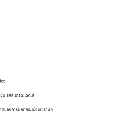
ื้อง
ช่น รหัส,เกรด,เฉด,สี
าติของการผลิตกระเบื้องเซรามิก