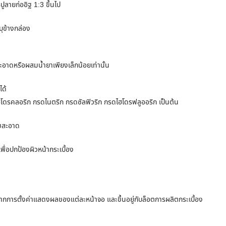
ูลายก่ออิฐ 1:3 ขึ้นไป
บุข้างกล่อง
อาดหรือผสมน้ำยาเพียงเล็กน้อยเท่านั้น
ได้
ฮโดรคลอริก กรดไนตริก กรดซัลฟิวริก กรดไฮโดรฟลูออริก เป็นต้น
ามสะอาด
ื่อปกป้องผิวหน้ากระเบื้อง
ากการตั้งค่าแสดงผลของแต่ละหน้าจอ และขึ้นอยู่กับล็อตการผลิตกระเบื้อง