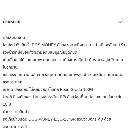
คำอธิบาย
คุณสมบัติเด่น
โฉมใหม่ ถังเก็บน้ำ DOS MONEY ด้วยลวดลายที่งดงาม อย่างมีเอกลักษณ์ ริ้ว
รวงข้าวที่บ่งบอกถึงความอุดมสมบูรณ์อยู่ดีกินดี
เต็มเปี่ยม ไปด้วยคุณภาพ ตอบทุกความต้องการ คุ้มค่า คุ้มราคา อยู่คู่บ้านคุณ
ไปอีกนาน
แข็งแรง ทนทาน ผลิตจากวัสดุพลาสติกคุณภาพสูง มีความเหนียว ทนทานต่อ
แรงกระแทก
สะอาด ปลอดภัย ไม่ผสมวัสดุรีไซเคิล Food Grade 100%
UV-8 ป้องกันแสง UV สูงสุดระดับ UV8 ด้วยวัสดุที่ทนต่อแสงแดดรับประกัน
15 ปี
คำบรรยายสินค้า
ถังเก็บน้ำบนดิน DOS MONEY ECO-13/GR สวยงามอีกระดับ ด้วย
ลวดลาย..รวงข้าว