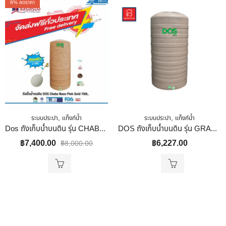
8
% ลดราคา
,
,
ระบบประปา
แท็งก์น้ำ
ระบบประปา
แท็งก์น้ำ
Dos ถังเก็บน้ำบนดิน รุ่น CHABA NANO ขนาด 700L สีทองชมพู PINKGOLD
DOS ถังเก็บน้ำบนดิน รุ่น GRANITO สีเนื้อทราย ขนาด 550 ลิตร
฿
7,400.00
฿
6,227.00
฿
8,000.00