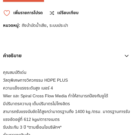
เพิ่มรายการโปรด
เปรียบเทียบ
หมวดหมู่:
ถังบำบัดน้ำเสีย
,
ระบบประปา
คำอธิบาย
คุณสมบัติเด่น
วัสดุพิเศษทางวิศวกรรม HDPE PLUS
ความแข็งแรงระดับสูง เบอร์ 4
Wier และ Spiral Cross Flow Media ทำให้สามารถป้องกันงูได้
มีปริมาตรความจุ เต็มปริมาตรไม่โกงลิตร
สามารถรับแรงบีบอัดได้สูงกว่ามาตรฐานถึง 1400 kg./ตรม. มาตรฐานการรับ
แรงอัดอยู่ที่ 612 kgs/ตารางเมตร
รับประกัน 3 ปี *ตามเงื่อนไขบริษัทฯ*