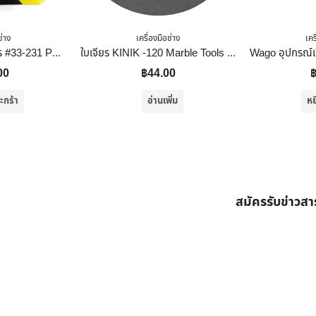
ช่าง
เครื่องมือช่าง
เคร
STANLEY ตลับเมตร #33-231 POWERLOCK 3M*1/2
ใบเจียร KINIK -120 Marble Tools Granite Tools Tile Tools
00
฿
44.00
ะกร้า
อ่านเพิ่ม
หย
สมัครรับข่าวส
ต