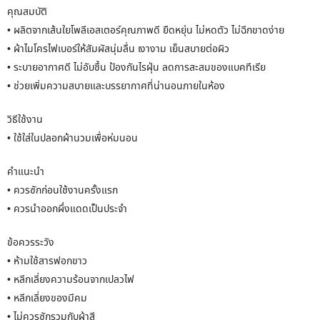
คุณสมบัติ
• ผลิตจากเส้นใยโพลีเอสเตอร์คุณภาพดี ยืดหยุ่น ไม่หดตัว ไม่ฉีกขาดง่าย
• ผ้าไมโครไฟเบอร์ให้สัมผัสนุ่มลื่น เงางาม เย็นสบายต่อผิว
• ระบายอากาศดี ไม่อับชื้น ป้องกันไรฝุ่น ลดการสะสมของแบคทีเรีย
• ช่วยเพิ่มความสบายและบรรยากาศที่น่านอนภายในห้อง
วิธีใช้งาน
• ใช้ใส่ในปลอกผ้านวมเพื่อห่มนอน
คำแนะนำ
• ควรซักก่อนใช้งานครั้งแรก
• ควรนำออกผึ่งแดดเป็นประจำ
ข้อควรระวัง
• ห้ามใช้สารฟอกขาว
• หลีกเลี่ยงความร้อนจากเปลวไฟ
• หลีกเลี่ยงของมีคม
• ไม่ควรซักรวมกับผ้าสี