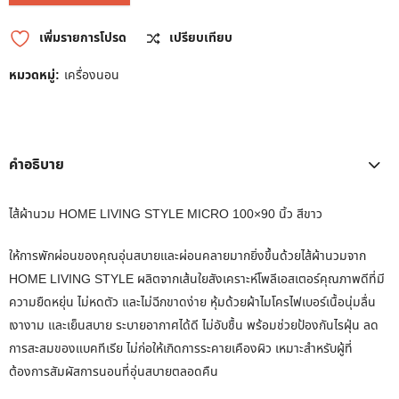
เพิ่มรายการโปรด
เปรียบเทียบ
หมวดหมู่:
เครื่องนอน
คำอธิบาย
ไส้ผ้านวม HOME LIVING STYLE MICRO 100×90 นิ้ว สีขาว
ให้การพักผ่อนของคุณอุ่นสบายและผ่อนคลายมากยิ่งขึ้นด้วยไส้ผ้านวมจาก
HOME LIVING STYLE ผลิตจากเส้นใยสังเคราะห์โพลีเอสเตอร์คุณภาพดีที่มี
ความยืดหยุ่น ไม่หดตัว และไม่ฉีกขาดง่าย หุ้มด้วยผ้าไมโครไฟเบอร์เนื้อนุ่มลื่น
เงางาม และเย็นสบาย ระบายอากาศได้ดี ไม่อับชื้น พร้อมช่วยป้องกันไรฝุ่น ลด
การสะสมของแบคทีเรีย ไม่ก่อให้เกิดการระคายเคืองผิว เหมาะสำหรับผู้ที่
ต้องการสัมผัสการนอนที่อุ่นสบายตลอดคืน