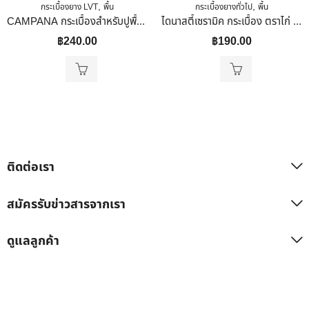
,
,
กระเบื้องยาง LVT
พื้น
กระเบื้องยางทั่วไป
พื้น
CAMPANA กระเบื้องสำหรับปูพื้น ผิวด้าน 30×30 ซม MAIWONGNGAM
ไดนาสตี้เซรามิค กระเบื้อง ตราไก่ ขนาด 30×30 ลายตะเภาเทา
฿
240.00
฿
190.00
ติดต่อเรา
สมัครรับข่าวสารจากเรา
ดูแลลูกค้า