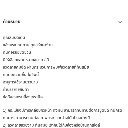
คำอธิบาย
คุณสมบัติเด่น
แข็งแรง ทนทาน ดูแลรักษาง่าย
ทนต่อรอยขีดข่วน
มีให้เลือกหลายหลายขนาด / สี
ลวดลายคมชัด ผ่านกระบวนการพิมพ์ลวดลายที่ทันสมัย
ทนต่อความชื้น ไม่ซึมน้ำ
อายุการใช้งานยาวนาน
คำบรรยายสินค้า
ข้อดีของกระเบื้องเซรามิค
1) กระเบื้องมีการเคลือบผิวหน้า คงทน สามารถทนทานต่อการขูดขีด ทนกรด
ทนด่าง สามารถทนต่อสภาพกรด และด่างได้ เป็นอย่างดี
2) ลวดลายสวยงาม ทันสมัย เข้ากันได้กับห้องหรือบ้านทุกสไตล์