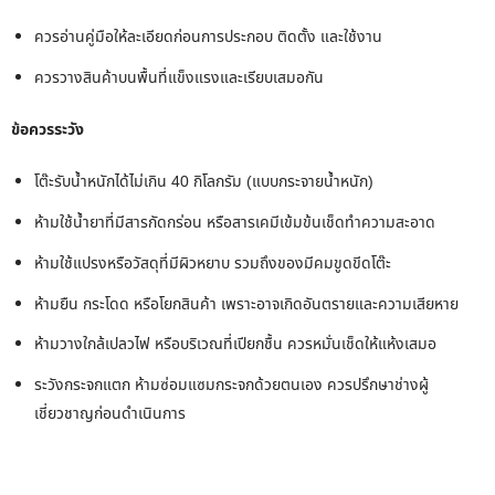
ควรอ่านคู่มือให้ละเอียดก่อนการประกอบ ติดตั้ง และใช้งาน
ควรวางสินค้าบนพื้นที่แข็งแรงและเรียบเสมอกัน
ข้อควรระวัง
โต๊ะรับน้ำหนักได้ไม่เกิน 40 กิโลกรัม (แบบกระจายน้ำหนัก)
ห้ามใช้น้ำยาที่มีสารกัดกร่อน หรือสารเคมีเข้มข้นเช็ดทำความสะอาด
ห้ามใช้แปรงหรือวัสดุที่มีผิวหยาบ รวมถึงของมีคมขูดขีดโต๊ะ
ห้ามยืน กระโดด หรือโยกสินค้า เพราะอาจเกิดอันตรายและความเสียหาย
ห้ามวางใกล้เปลวไฟ หรือบริเวณที่เปียกชื้น ควรหมั่นเช็ดให้แห้งเสมอ
ระวังกระจกแตก ห้ามซ่อมแซมกระจกด้วยตนเอง ควรปรึกษาช่างผู้
เชี่ยวชาญก่อนดำเนินการ