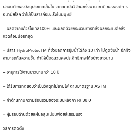
ปลอดภัยของวัสดุประเภทเส้นใย จากสถาบันวิจัยมะเร็งนานาชาติ ขององค์การ
อนามัยโลก ว่าไม่เป็นสารก่อมะเร็งในมนุษย์
– ผลิตจากแก้วรีไซเคิล100% และผลิตด้วยกระบวนการที่ส่งผลกระทบต่อสิ่ง
แวดล้อมน้อยที่สุด
– มีสาร HydroProtecTM ที่ช่วยลดการอุ้มน้ำได้ถึง 10 เท่า ไม่ดูดซับน้ำ อีกทั้ง
สามารถกันความชื้น ทำให้เนื้อฉนวนคงประสิทธิภาพได้อย่างยาวนาน
– อายุการใช้งานยาวนานกว่า 10 ปี
– ได้รับการทดสอบว่าเป็นวัสดุที่ไม่ลามไฟ ตามมาตรฐาน ASTM
– ค่าต้านทานความร้อนรวมของระบบหลังคา Rt 38.0
– หุ้มรอบด้านด้วยแผ่นอลูมิเนียมฟอยล์เสริมแรง
วิธีการติดตั้ง