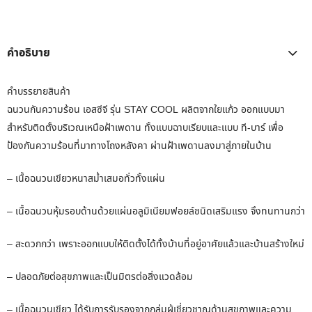
คำอธิบาย
คำบรรยายสินค้า
ฉนวนกันความร้อน เอสซีจี รุ่น STAY COOL ผลิตจากใยแก้ว ออกแบบมา
สำหรับติดตั้งบริเวณเหนือฝ้าเพดาน ทั้งแบบฉาบเรียบและแบบ ที-บาร์ เพื่อ
ป้องกันความร้อนที่มาทางโถงหลังคา ผ่านฝ้าเพดานลงมาสู่ภายในบ้าน
– เนื้อฉนวนเขียวหนาสม่ำเสมอทั่วทั้งแผ่น
– เนื้อฉนวนหุ้มรอบด้านด้วยแผ่นอลูมิเนียมฟอยล์ชนิดเสริมแรง จึงทนทานกว่า
– สะดวกกว่า เพราะออกแบบให้ติดตั้งได้ทั้งบ้านที่อยู่อาศัยแล้วและบ้านสร้างใหม่
– ปลอดภัยต่อสุขภาพและเป็นมิตรต่อสิ่งแวดล้อม
– เนื้อฉนวนเขียว ได้รับการรับรองจากกลุ่มผู้เชี่ยวชาญด้านสุขภาพและความ