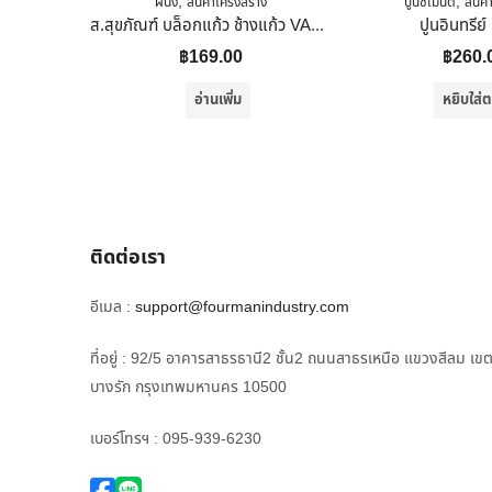
,
,
ผนัง
สินค้าโครงสร้าง
ปูนซีเมนต์
สินค้
ส.สุขภัณฑ์ บล็อกแก้ว ช้างแก้ว VALUE ลายเพชรจันทรา 190X190X80 MM
ปูนอินทรีย์ 
฿
169.00
฿
260.
อ่านเพิ่ม
หยิบใส่ต
ติดต่อเรา
อีเมล :
support@fourmanindustry.com
ที่อยู่ : 92/5 อาคารสาธรธานี2 ชั้น2 ถนนสาธรเหนือ แขวงสีลม เข
บางรัก กรุงเทพมหานคร 10500
เบอร์โทรฯ : 095-939-6230