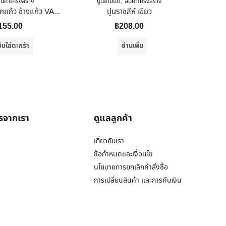
,
ินค้าโครงสร้าง
ปูนซีเมนต์
สินค้าโครงสร้าง
ส.สุขภัณฑ์ บล็อกแก้ว ช้างแก้ว VALUEลายเพชรสุริยัน 190X190X80 MM
ปูนราชสีห์ เขียว
155.00
฿
208.00
ิบใส่ตะกร้า
อ่านเพิ่ม
ารจากเรา
ดูแลลูกค้า
เกี่ยวกับเรา
ข้อกำหนดและเงื่อนไข
นโยบายการยกเลิกคำสั่งซื้อ
การเปลี่ยนสินค้า และการคืนเงิน