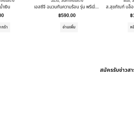
,
,
าโครงสร้าง
ฉนวน
สินค้าโครงสร้าง
ผนัง
ส
น้ำเงิน
เอสซีจี ฉนวนกันความร้อน รุ่น พรีเมี่ยม STAY COOL ขนาดหนา 75 มม. สีเขียวอ่อน
00
฿
590.00
฿
ะกร้า
อ่านเพิ่ม
หย
สมัครรับข่าวส
ต