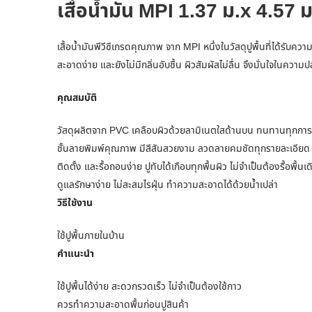
เสื่อน้ำมัน MPI 1.37 ม.x 4.5
เสื้อน้ำมันพีวีซีเกรดคุณภาพ จาก MPI หนึ่งในวัสดุปูพื้นที่ได้รับคว
สะอาดง่าย และยังไม่มีกลิ่นอับชื้น ผิวสัมผัสไม่ลื่น จึงมั่นใจในค
คุณสมบัติ
วัสดุผลิตจาก PVC เคลือบผิวด้วยลามิเนตใสด้านบน ทนทานทุกการ
ชั้นลายพิมพ์คุณภาพ มีสีสันสวยงาม ลวดลายคมชัดทุกรายละเอียด
ติดตั้ง และรื้อถอนง่าย ปูทับได้เกือบทุกพื้นผิว ไม่จำเป็นต้องรื้อพื้น
ดูแลรักษาง่าย ไม่สะสมไรฝุ่น ทำความสะอาดได้ด้วยน้ำเปล่า
วิธีใช้งาน
ใช้ปูพื้นภายในบ้าน
คำแนะนำ
ใช้ปูพื้นได้ง่าย สะดวกรวดเร็ว ไม่จำเป็นต้องใช้กาว
ควรทำความสะอาดพื้นก่อนปูสินค้า