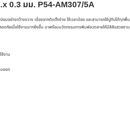
7 ม.x 0.3 มม. P54-AM307/5A
ามนิยมอย่างกว้างขวาง เนื่องจากติดตั้งง่าย ใช้เวลาน้อย และสามารถใช้ปูทับได้ทุกพื้
วามปลอดภัยเมื่อใช้งานมากยิ่งขึ้น มาพร้อมนวัตกรรมการพิมพ์ลวดลายให้มีสีสันสวยงาม
ใช้งาน
เดิมออก