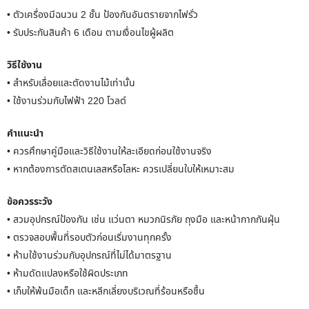
• ตัวเครื่องมีฉนวน 2 ชั้น ป้องกันอันตรายจากไฟรั่ว
• รับประกันสินค้า 6 เดือน ตามเงื่อนไขผู้ผลิต
วิธีใช้งาน
• สำหรับเลื่อยและตัดงานไม้เท่านั้น
• ใช้งานร่วมกับไฟฟ้า 220 โวลต์
คำแนะนำ
• ควรศึกษาคู่มือและวิธีใช้งานให้ละเอียดก่อนใช้งานจริง
• หากต้องการตัดสเตนเลสหรือโลหะ ควรเปลี่ยนใบให้เหมาะสม
ข้อควรระวัง
• สวมอุปกรณ์ป้องกัน เช่น แว่นตา หมวกนิรภัย ถุงมือ และหน้ากากกันฝุ่น
• ตรวจสอบพื้นที่รอบตัวก่อนเริ่มงานทุกครั้ง
• ห้ามใช้งานร่วมกับอุปกรณ์ที่ไม่ได้มาตรฐาน
• ห้ามดัดแปลงหรือใช้ผิดประเภท
• เก็บให้พ้นมือเด็ก และหลีกเลี่ยงบริเวณที่ร้อนหรือชื้น