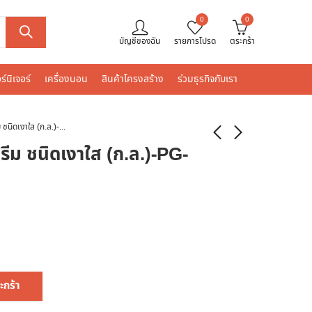
0
0
บัญชีของฉัน
รายการโปรด
ตระกร้า
ร์นิเจอร์
เครื่องนอน
สินค้าโครงสร้าง
ร่วมธุรกิจกับเรา
เบเยอร์ ยูรีเทน ซูพรีม ชนิดเงาใส (ก.ล.)-PG-9903 (ไม้สัก-เงา)
พรีม ชนิดเงาใส (ก.ล.)-PG-
ะกร้า