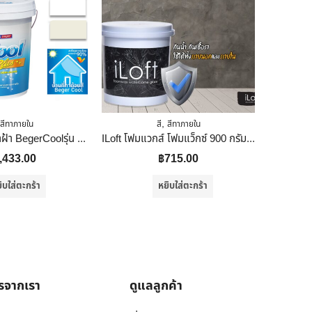
,
สีทาภายใน
สี
สีทาภายใน
ผล
BEGER สีน้ำทาฝ้า BegerCoolรุ่น 3511 สีขาว (5 แกลลอน)
ILoft โฟมแวกส์ โฟมแว็กซ์ 900 กรัม ขนาด 150 X 150 X150 สีขาว
,433.00
฿
715.00
฿
9
ิบใส่ตะกร้า
หยิบใส่ตะกร้า
ารจากเรา
ดูแลลูกค้า