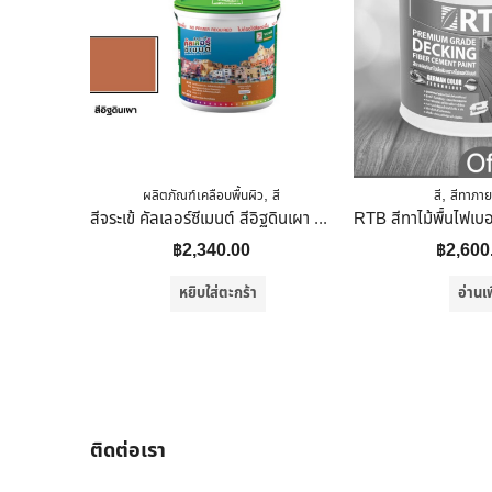
,
,
ผลิตภัณฑ์เคลือบพื้นผิว
สี
สี
สีทาภา
สีจระเข้ คัลเลอร์ซีเมนต์ สีอิฐดินเผา 10 Kg.
฿
2,340.00
฿
2,600
หยิบใส่ตะกร้า
อ่านเพ
ติดต่อเรา