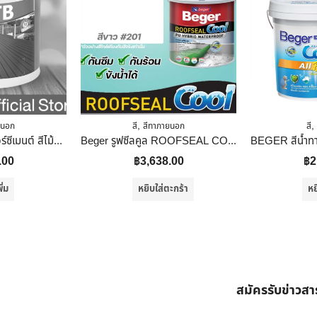
,
,
ยนอก
สี
สีทาภายนอก
สี
RTB สีทาไม้พื้นไฟเบอร์ซีเมนต์ สีไม้แดง DF-6206-M 1 Gal(3.785L)
Beger รูฟซีลคูล ROOFSEAL COOL ขนาด 20kg สีกันรั่ว กันซึม กันร้อน สีทาดาดฟ้า และ สีทาหลังคา กันแดด กันฝน ยืดหยุ่น 600% 201
.00
฿
3,638.00
฿
2
ิ่ม
หยิบใส่ตะกร้า
หย
สมัครรับข่าวส