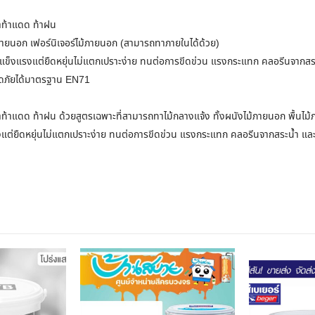
ล้าท้าแดด ท้าฝน
้ภายนอก เฟอร์นิเจอร์ไม้ภายนอก (สามารถทาภายในได้ด้วย)
ร็ว แข็งแรงแต่ยืดหยุ่นไม่แตกเปราะง่าย ทนต่อการขีดข่วน แรงกระแทก คลอรีนจากสระน้
ลอดภัยได้มาตรฐาน EN71
ี่กล้าท้าแดด ท้าฝน ด้วยสูตรเฉพาะที่สามารถทาไม้กลางแจ้ง ทั้งผนังไม้ภายนอก พื้น
แรงแต่ยืดหยุ่นไม่แตกเปราะง่าย ทนต่อการขีดข่วน แรงกระแทก คลอรีนจากสระน้ำ และไอ