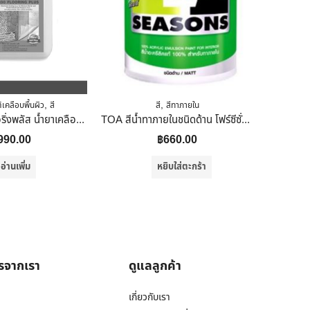
,
,
เคลือบพื้นผิว
สี
สี
สีทาภายใน
ผล
ทีโอเอ 200 ฟลอริ่งพลัส น้ำยาเคลือบเงาใสกันซึม-สีใส/ขนาด กล. ( 5ลิตร) 5ลิตร
TOA สีน้ำทาภายในชนิดด้าน โฟร์ซีซั่น 0.9 ลิตร
990.00
฿
660.00
อ่านเพิ่ม
หยิบใส่ตะกร้า
ารจากเรา
ดูแลลูกค้า
เกี่ยวกับเรา