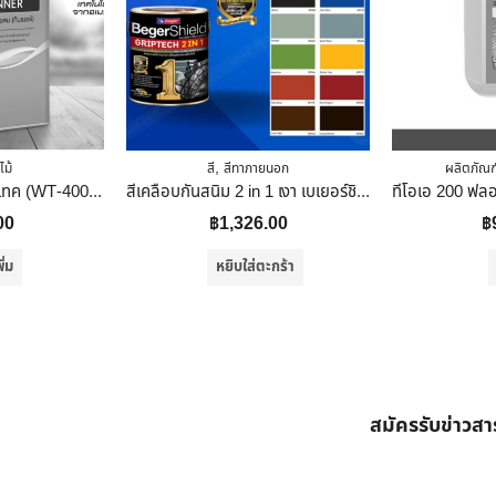
,
ไม้
สี
สีทาภายนอก
ผลิตภัณฑ์
วูดเทค น้ำมันผสม วูดเทค (WT-400) WOODTECT Thinner (WT-400) ควอทซ์ (1/4 GL)
สีเคลือบกันสนิม 2 in 1 เงา เบเยอร์ชิลด์ กริปเทค รุ่น BR100 ขนาด 1 แกลลอน สีขาว
00
฿
1,326.00
฿
ิ่ม
หยิบใส่ตะกร้า
สมัครรับข่าวส