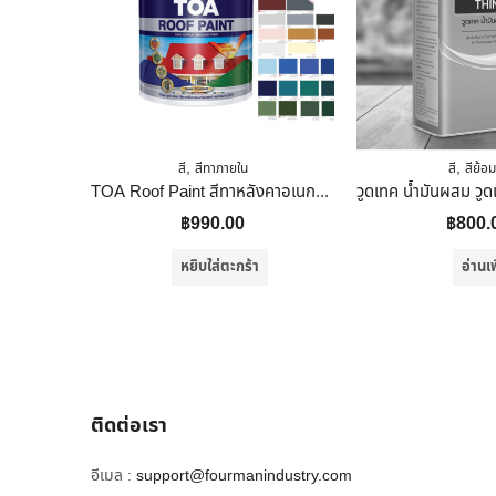
,
,
สี
สีทาภายใน
สี
สีย้อม
TOA Roof Paint สีทาหลังคาอเนกประสงค์ ขนาด 1 แกลลอน สี R100 (White)
฿
990.00
฿
800.
หยิบใส่ตะกร้า
อ่านเพ
ติดต่อเรา
อีเมล :
support@fourmanindustry.com