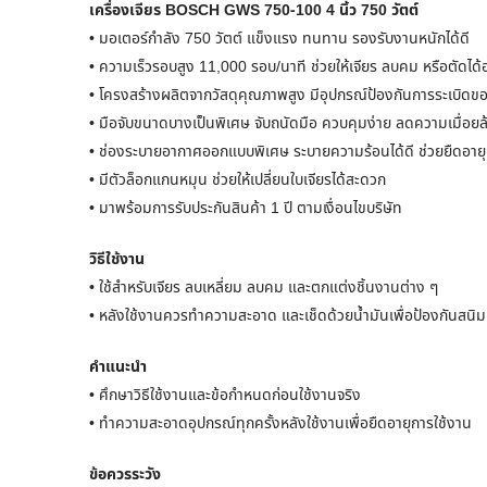
เครื่องเจียร BOSCH GWS 750-100 4 นิ้ว 750 วัตต์
• มอเตอร์กำลัง 750 วัตต์ แข็งแรง ทนทาน รองรับงานหนักได้ดี
• ความเร็วรอบสูง 11,000 รอบ/นาที ช่วยให้เจียร ลบคม หรือตัดได้
• โครงสร้างผลิตจากวัสดุคุณภาพสูง มีอุปกรณ์ป้องกันการระเบิดข
• มือจับขนาดบางเป็นพิเศษ จับถนัดมือ ควบคุมง่าย ลดความเมื่อยล้
• ช่องระบายอากาศออกแบบพิเศษ ระบายความร้อนได้ดี ช่วยยืดอายุ
• มีตัวล็อกแกนหมุน ช่วยให้เปลี่ยนใบเจียรได้สะดวก
• มาพร้อมการรับประกันสินค้า 1 ปี ตามเงื่อนไขบริษัท
วิธีใช้งาน
• ใช้สำหรับเจียร ลบเหลี่ยม ลบคม และตกแต่งชิ้นงานต่าง ๆ
• หลังใช้งานควรทำความสะอาด และเช็ดด้วยน้ำมันเพื่อป้องกันสนิม
คำแนะนำ
• ศึกษาวิธีใช้งานและข้อกำหนดก่อนใช้งานจริง
• ทำความสะอาดอุปกรณ์ทุกครั้งหลังใช้งานเพื่อยืดอายุการใช้งาน
ข้อควรระวัง