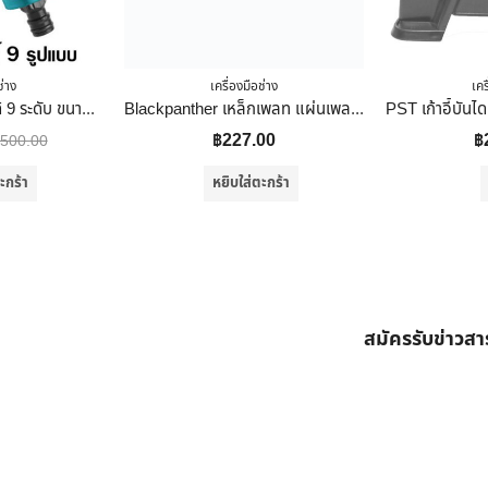
ช่าง
เครื่องมือช่าง
เคร
Total ปืนฉีดน้ำ ปรับได้ 9 ระดับ ขนาด 12.7 Mm รุ่น THWS010901 ( Plastic Trigger Nozzle )
Blackpanther เหล็กเพลท แผ่นเพลท 8″X8″ เจาะรู
฿
227.00
฿
500.00
ะกร้า
หยิบใส่ตะกร้า
สมัครรับข่าวส
ต