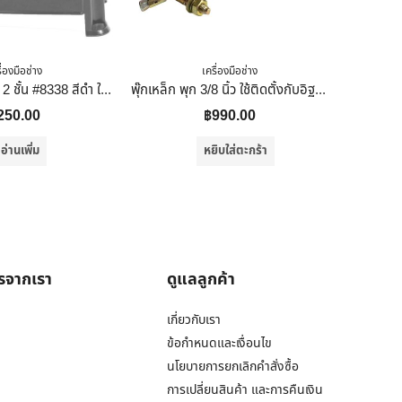
ื่องมือช่าง
เครื่องมือช่าง
PST เก้าอี้บันได 2 ชั้น #8338 สีดำ ใช้นั่ง และสามารถยืนบนเก้าอี้เพื่อเก็บของในที่สูงได้ 35x36x34
พุ๊กเหล็ก พุก 3/8 นิ้ว ใช้ติดตั้งกับอิฐ หิน คอนกรีต อื่นๆ 65 ตัวต่อกล่อง
250.00
฿
990.00
อ่านเพิ่ม
หยิบใส่ตะกร้า
ารจากเรา
ดูแลลูกค้า
เกี่ยวกับเรา
ข้อกำหนดและเงื่อนไข
นโยบายการยกเลิกคำสั่งซื้อ
การเปลี่ยนสินค้า และการคืนเงิน