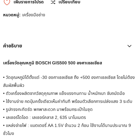
เพิ่มรายการโปรด
เปรียบเทียบ
หมวดหมู่:
เครื่องมือช่าง
คำอธิบาย
เครื่องวัดอุณหภูมิ BOSCH GIS500 500 องศาเซลเซียส
• วัดอุณหภูมิได้ตั้งแต่ -30 องศาเซลเซียส ถึง +500 องศาเซลเซียส โดยไม่ต้อง
สัมผัสพื้นผิว
• ตัวเครื่องผลิตจากวัสดุคุณภาพ แข็งแรงทนทาน น้ำหนักเบา จับถนัดมือ
• ใช้งานง่าย กดปุ่มครั้งเดียวเห็นค่าทันที พร้อมตัวเลือกการเปล่งแสง 3 ระดับ
• รูปทรงกะทัดรัด พกพาสะดวก มาพร้อมกระเป๋าในชุด
• เลเซอร์ไดโอด : เลเซอร์คลาส 2, 635 นาโนเมตร
• แหล่งจ่ายไฟ : แบตเตอรี่ AA 1.5V จำนวน 2 ก้อน ใช้งานได้นานประมาณ 9
ชั่วโมง