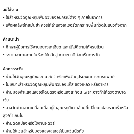
วิธีใช้งาน
• ใช้สำหรับวัดอุณหภูมิพื้นผิวของอุปกรณ์ต่าง ๆ ภายในอาคาร
• เพื่อผลลัพธ์ที่แม่นยำ ควรให้ลำแสงเลเซอร์ตกกระทบพื้นที่วัดในแนวตั้งฉาก
คำแนะนำ
• ศึกษาคู่มือการใช้งานอย่างละเอียด และปฏิบัติตามให้ครบถ้วน
• ระบายอากาศภายในห้องให้กลับสู่สภาวะปกติก่อนเริ่มการวัด
ข้อควรระวัง
• ห้ามใช้วัดอุณหภูมิของคน สัตว์ หรือเพื่อวัตถุประสงค์ทางการแพทย์
• ไม่เหมาะสำหรับวัดอุณหภูมิพื้นผิวของแก๊ส ของเหลว หรืออาหาร
• ห้ามมองลำแสงเลเซอร์โดยตรงหรือแสงสะท้อน เพราะอาจทำให้ดวงตาบาด
เจ็บ
• อาจวัดค่าคลาดเคลื่อนเมื่ออยู่ในอุณหภูมิแวดล้อมที่เปลี่ยนแปลงรวดเร็วหรือ
สูง/ต่ำเกินไป
• ห้ามดัดแปลงหรือใช้งานผิดวิธี
• ห้ามใช้แว่นสำหรับมองแสงเลเซอร์เป็นแว่นนิรภัย