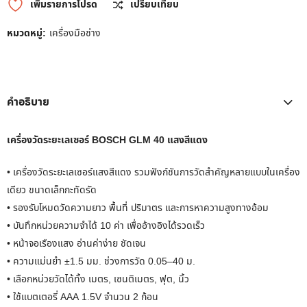
เพิ่มรายการโปรด
เปรียบเทียบ
หมวดหมู่:
เครื่องมือช่าง
คำอธิบาย
เครื่องวัดระยะเลเซอร์ BOSCH GLM 40 แสงสีแดง
• เครื่องวัดระยะเลเซอร์แสงสีแดง รวมฟังก์ชันการวัดสำคัญหลายแบบในเครื่อง
เดียว ขนาดเล็กกะทัดรัด
• รองรับโหมดวัดความยาว พื้นที่ ปริมาตร และการหาความสูงทางอ้อม
• บันทึกหน่วยความจำได้ 10 ค่า เพื่ออ้างอิงได้รวดเร็ว
• หน้าจอเรืองแสง อ่านค่าง่าย ชัดเจน
• ความแม่นยำ ±1.5 มม. ช่วงการวัด 0.05–40 ม.
• เลือกหน่วยวัดได้ทั้ง เมตร, เซนติเมตร, ฟุต, นิ้ว
• ใช้แบตเตอรี่ AAA 1.5V จำนวน 2 ก้อน