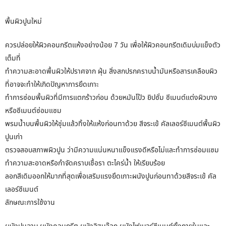
พื้นผิวปูนใหม่
ควรปล่อยให้ผิวคอนกรีตแห้งอย่างน้อย 7 วัน เพื่อให้ผิวคอนกรีตเดิมบ่มแข็งตัว
เต็มที่
ทำความสะอาดพื้นผิวให้ปราศจาก ฝุ่น สิ่งสกปรกคราบน้ำมันหรือสารเคลือบผิว
ที่อาจจะทำให้เกิดปัญหาการยึดเกาะ
ทำการซ่อมพื้นผิวที่มีการแตกร้าวก่อน ด้วยหมันโป้ว ยิปซั่ม ซีเมนต์แต่งผิวบาง
หรือซีเมนต์ซ่อมแซม
พรมน้ำบนพื้นผิวให้ชุ่มแล้วทิ้งให้แห้งก่อนทาด้วย สีจระเข้ คัลเลอร์ซีเมนต์พื้นผิว
ปูนเก่า
ตรวจสอบสภาพผิวปูน ว่ามีความแน่นหนาแข็งแรงดีหรือไม่และทำการซ่อมแซม
ทำความสะอาดหรือกำจัดคราบเชื้อรา ตะไคร่น้ำ ให้เรียบร้อย
ลอกสีเดิมออกให้มากที่สุดเพื่อเสริมแรงยึดเกาะผนังปูนก่อนทาด้วยสีจระเข้ คัล
เลอร์ซีเมนต์
ลักษณะการใช้งาน