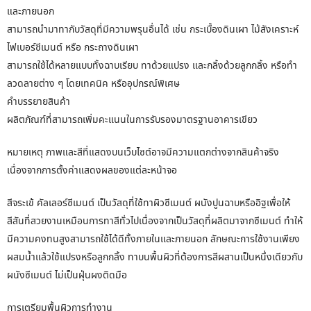
และภายนอก
สามารถนำมาทากับวัสดุที่มีความพรุนอื่นได้ เช่น กระเบื้องดินเผา ไม้สังเคราะห์
ไฟเบอร์ซีเมนต์ หรือ กระถางดินเผา
สามารถใช้ได้หลายแบบทั้งฉาบเรียบ ทาด้วยแปรง และกลิ้งด้วยลูกกลิ้ง หรือทำ
ลวดลายต่าง ๆ โดยเทคนิค หรืออุปกรณ์พิเศษ
คำบรรยายสินค้า
ผลิตภัณฑ์ที่สามารถเพิ่มคะแนนในการรับรองมาตรฐานอาคารเขียว
หมายเหตุ ภาพและสีที่แสดงบนเว็บไซต์อาจมีความแตกต่างจากสินค้าจริง
เนื่องจากการตั้งค่าแสดงผลของแต่ละหน้าจอ
สีจระเข้ คัลเลอร์ซีเมนต์ เป็นวัสดุที่ใช้ทาผิวซีเมนต์ ผนังปูนฉาบหรืออิฐเพื่อให้
สีสันที่สวยงานเหมือนการทาสีทั่วไปเนื่องจากเป็นวัสดุที่ผลิตมาจากซีเมนต์ ทำให้
มีความคงทนสูงสามารถใช้ได้ดีทั้งภายในและภายนอก ลักษณะการใช้งานเพียง
ผสมน้ำแล้วใช้แปรงหรือลูกกลิ้ง ทาบนพื้นผิวที่ต้องการสีผสานเป็นหนึ่งเดียวกับ
ผนังซีเมนต์ ไม่เป็นฝุ่นผงติดมือ
การเตรียมพื้นผิวการทำงาน