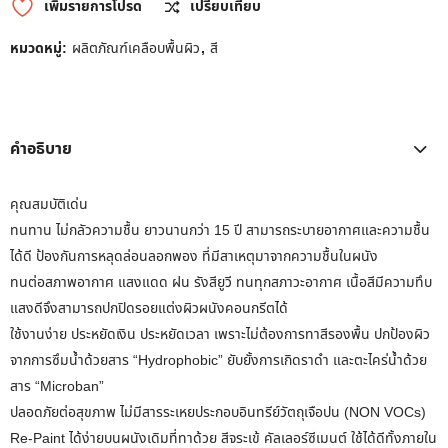
เพิ่มรายการโปรด
เปรียบเทียบ
หมวดหมู่:
ผลิตภัณฑ์เคลือบพื้นผิว
,
สี
คำอธิบาย
คุณสมบัติเด่น
ทนทาน ไม่กลัวความชื้น ยาวนานกว่า 15 ปี สามารถระบายอากาศและความชื้น
ได้ดี ป้องกันการหลุดล่อนลอกพอง ที่มีสาเหตุมาจากความชื้นในผนัง
ทนต่อสภาพอากาศ แสงแดด ฝน รังสียูวี ทนทุกสภาวะอากาศ เนื้อสีมีความทึบ
แสงดีจึงสามารถปกปิดรอยแต่งผิวผนังคอนกรีตได้
ใช้งานง่าย ประหยัดเงิน ประหยัดเวลา เพราะไม่ต้องการทาสีรองพื้น ปกป้องผิว
จากการซึมน้ำด้วยสาร “Hydrophobic” ยับยั้งการเกิดราดำ และตะไคร่น้ำด้วย
สาร “Microban”
ปลอดภัยต่อสุขภาพ ไม่มีสารระเหยประกอบอินทรีย์วัตถุเจือปน (NON VOCs)
Re-Paint ได้ง่ายบนผนังเดิมที่ทาด้วย สีจระเข้ คัลเลอร์ซีเมนต์ ใช้ได้ดีทั้งภายใน