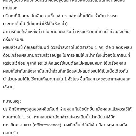
ผนังปูนฉาบ ผนังคอนกรีต ผนังอิฐบล๊อก ผนังไฟเบอร์ซีเมนต์ทั้งภายในและ
ภายนอก
บริเวณที่มีโอกาสสัมผัสความชื้น เช่น ชายล่าง ชั้นใต้ดิน รั้วบ้าน โรงรถ
กระถางต้นไม้ (ไม่แนะนำให้ใช้ในห้องน้ำ)
อาคารที่อยู่ใกล้แหล่งน้ำ เช่น ชายทะเล ริมน้ำ หรือบริเวณที่เกิดน้ำท่วมขังบ่อย
ครั้งการผสม
ผสมสีจระเข้ คัลเลอร์ซีเมนต์ ด้วยน้ำสะอาดในอัตราส่วน 1 กก. ต่อ 1 ลิตร ผสม
ด้วยเครื่องผสมที่มีความเร็วรอบสูง ในการผสมให้เทน้ำครึ่งหนึ่งลงในภาชนะที่
เตรียมไว้ค่อย ๆ เทสี จระเข้ คัลเลอร์ซีเมนต์ลงไปผสมจนหมด ใช้เครื่องผสม
ผสมให้เข้ากันหลังจากนั้นเทน้ำส่วนที่เหลือลงไปผสมต่อจนได้เป็นเนื้อเดียวกัน
นำส่วนผสมได้ไปใช้งานให้หมดภายใน 1 ชั่วโมง ขึ้นกับสภาวะของอากาศในขณะ
ใช้งาน
หมายเหตุ :
ประสิทธิภาพสูงสุดของผลิตภัณฑ์ ห้ามผสมกับสีชนิดอื่น เมื่อผสมแล้วควรใช้ให้
หมดภายใน 1 ชม. หากเลยเวลาดังกล่าวไม่ควรเติมน้ำนำกลับมาใช้อีก
การเกิดคราบขาว (efflorescence) อาจเกิดขึ้นได้ในสีเข้ม มีสาเหตุจาก ผนัง
คอนกรีต