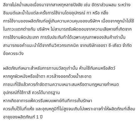
สีอาจไม่สม่ำเสมอเนื่องมาจากสาเหตุหลายปัจจัย เช่น อัตราส่วนผสม ระหว่าง
ซีเมนต์และน้ำในแต่ละครั้งการใช้งานโดยอุปกรณ์ ทา หรือ กลิ้ง
การใช้งานของผลิตภัณฑ์อยู่เกินความควบคุมของบริษัทฯ เนื่องจากถูกนำไปใช้
ในภาวะแตกต่างกัน บริษัทฯ ไม่สามารถรับผิดชอบจากความเสียหายที่เกิดจาก
การใช้งานผิดประเภท การรับประกันทำได้เฉพาะคุณภาพของสินค้าเท่านั้น
สามารถขอคำแนะนำได้จากทีมวิศวกรเทคนิค จากบริษัทเซอรา ซี-เคียว จำกัด
ข้อควรระวัง
ผลิตภัณฑ์เหมาะสำหรับการทาบนวัสดุเท่านั้น ห้ามใช้กับคนหรือสัตว์
หากถูกผิวหนังหรือเข้าตา ควรล้างออกด้วยน้ำสะอาด
ภาชนะที่ใช้แล้วควรกำจัดตามความเหมาะสมหรือตามกฎหมายกำหนด
อุปกรณ์ที่ใช้ทาสี ควรได้มาตรฐาน
หากเกิดอาการแพ้ควรรีบพบแพทย์ทันทีการเก็บรักษา
ควรเก็บไว้ในที่แห้ง และอุณหภูมิที่ไม่สูงจนเกินไปเพราะอาจทำให้ผลิตภัณฑ์เสื่อม
อายุของผลิตภัณฑ์ 1 ปี