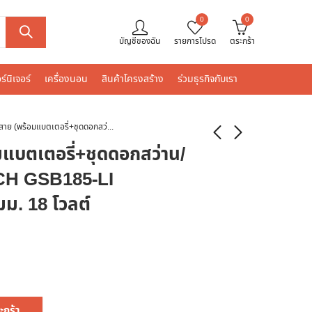
0
0
บัญชีของฉัน
รายการโปรด
ตระกร้า
ร์นิเจอร์
เครื่องนอน
สินค้าโครงสร้าง
ร่วมธุรกิจกับเรา
สว่านไร้สาย (พร้อมแบตเตอรี่+ชุดดอกสว่าน/ดอกไขควง) BOSCH GSB185-LI SET+ACE23 13 มม. 18 โวลต์
มแบตเตอรี่+ชุดดอกสว่าน/
CH GSB185-LI
. 18 โวลต์
ะกร้า