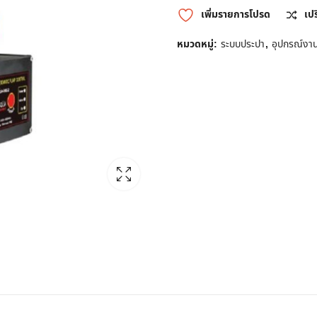
เพิ่มรายการโปรด
เป
หมวดหมู่:
ระบบประปา
,
อุปกรณ์งา