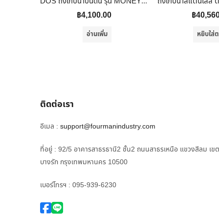
DOS ถังเก็บน้ำบนดิน รุ่น MONEY ECO 13 GR ขนาด 1000 L สีเขียว
฿
4,100.00
฿
40,56
อ่านเพิ่ม
หยิบใส่ต
ติดต่อเรา
อีเมล :
support@fourmanindustry.com
ที่อยู่ : 92/5 อาคารสาธรธานี2 ชั้น2 ถนนสาธรเหนือ แขวงสีลม เข
บางรัก กรุงเทพมหานคร 10500
เบอร์โทรฯ : 095-939-6230