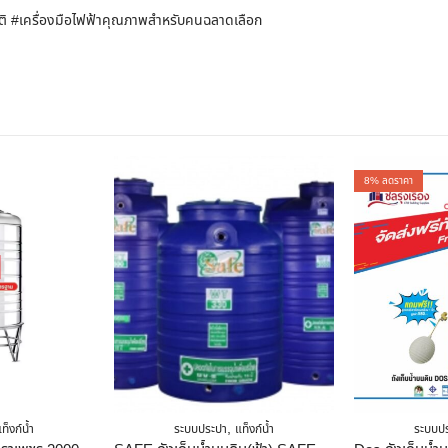
มัติ #เครื่องมือไฟฟ้าคุณภาพสำหรับคนฉลาดเลือก
8
% ลดราคา
,
ท็งก์น้ำ
ระบบประปา
แท็งก์น้ำ
ระบบป