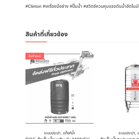
#Clinton #เครื่องมือช่าง #ปั๊มน้ำ #สวิตซ์ควบคุมแรงดันน้ำอัตโน
สินค้าที่เกี่ยวข้อง
สินค้าหมด
,
,
ระบบประปา
แท็งก์น้ำ
ระบบประปา
แ