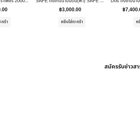
ถังเก็บน้ำสแตนเลส ตราเพชร 2000 ลิตร รุ่นพื้นเรียบ DMFL
SAFE ถังเก็บน้ำบนดิน(ฟ้า) SAFE รุ่น WT-500 สีฟ้า
0.00
฿
3,000.00
฿
7,400.
ะกร้า
หยิบใส่ตะกร้า
หย
สมัครรับข่าวส
ต