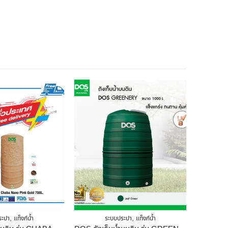
,
,
ระปา
แท็งก์น้ำ
ระบบประปา
แท็งก์น้ำ
ถัง