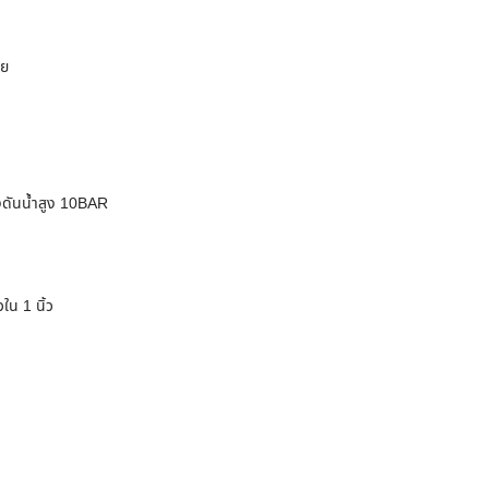
าย
งดันน้ำสูง 10BAR
น 1 นิ้ว