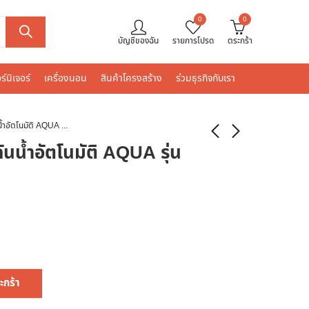
0
0
บัญชีของฉัน
รายการโปรด
ตระกร้า
ร์นิเจอร์
เครื่องนอน
สินค้าโครงสร้าง
ร่วมธุรกิจกับเรา
สวิตซ์ควบคุมแรงดันน้ำอัตโนมัติ AQUA รุ่น AQUA-DSK-2
นน้ำอัตโนมัติ AQUA รุ่น
ะกร้า