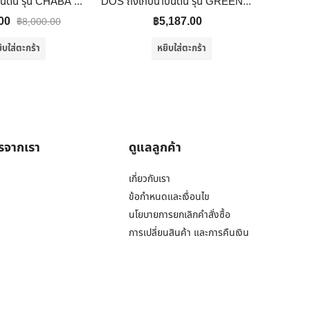
Dos ถังเก็บน้ำบนดิน รุ่น CHABA NANO ขนาด 700L สีทองชมพู PINKGOLD
DOS ถังเก็บน้ำบนดิน รุ่น GREENERY ขนาด 1000 ลิตร สีเขียว /ไม่รวมติดตั้ง
00
฿
5,187.00
฿
8,000.00
ิบใส่ตะกร้า
หยิบใส่ตะกร้า
ารจากเรา
ดูแลลูกค้า
เกี่ยวกับเรา
ข้อกำหนดและเงื่อนไข
นโยบายการยกเลิกคำสั่งซื้อ
การเปลี่ยนสินค้า และการคืนเงิน