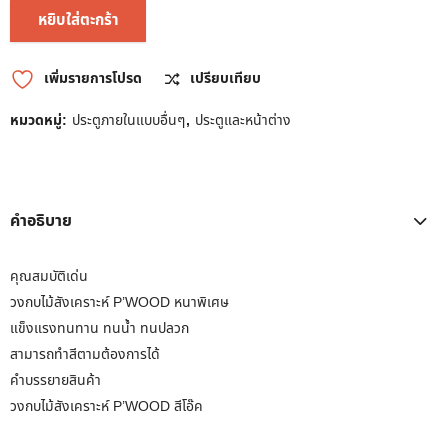
หยิบใส่ตะกร้า
เพิ่มรายการโปรด
เปรียบเทียบ
หมวดหมู่:
ประตูภายในแบบอื่นๆ
,
ประตูและหน้าต่าง
คำอธิบาย
คุณสมบัติเด่น
วงกบไม้สังเคราะห์ P’WOOD หนาพิเศษ
แข็งแรงทนทาน ทนน้ำ ทนปลวก
สามารถทำสีตามต้องการได้
คำบรรยายสินค้า
วงกบไม้สังเคราะห์ P’WOOD สีโอ๊ค