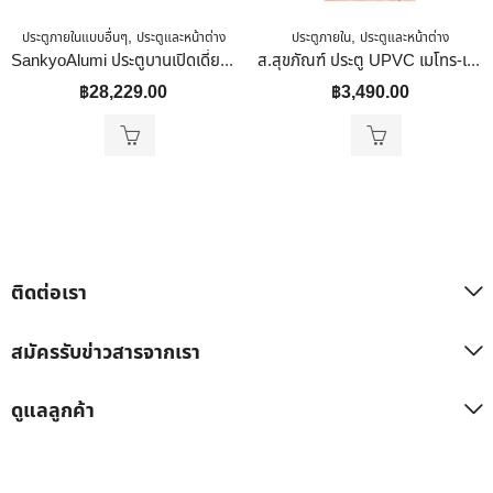
,
,
ประตูภายในแบบอื่นๆ
ประตูและหน้าต่าง
ประตูภายใน
ประตูและหน้าต่าง
SankyoAlumi ประตูบานเปิดเดี่ยวระบายอากาศ JD10-VK2009-SG5G ขนาด 205 ซม. X 90 ซม. รวมวงกบ สีเทา ซาฮาร่า
ส.สุขภัณฑ์ ประตู UPVC เมโทร-เทค รุ่น เซาะร่อง สีtan Mable 70x200x4 Cm
฿
28,229.00
฿
3,490.00
ติดต่อเรา
สมัครรับข่าวสารจากเรา
ดูแลลูกค้า