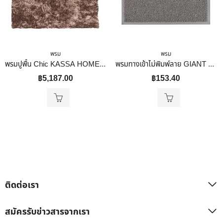
พรม
พรม
พรมปูพื้น Chic KASSA HOME รุ่น CHIC0208-150240-BROW ขนาด 150 x 240 ซม. สีน้ำตาล
พรมทางเข้าไม่พิมพ์ลาย GIANT KINGKONG รุ่น MJ4060-GY ขนาด 40×60 ซม. สีเทา
฿
5,187.00
฿
153.40
ติดต่อเรา
สมัครรับข่าวสารจากเรา