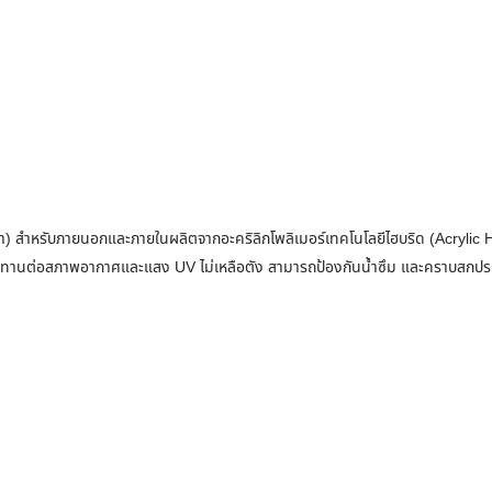
้ำ) สำหรับภายนอกและภายในผลิตจากอะคริลิกโพลิเมอร์เทคโนโลยีไฮบริด (Acrylic Hyb
ทานต่อสภาพอากาศและแสง UV ไม่เหลือตัง สามารถป้องกันน้ำซึม และคราบสกปรกได้ดี