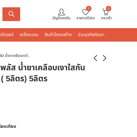
0
0
บัญชีของฉัน
รายการโปรด
ตระกร้า
ร์นิเจอร์
เครื่องนอน
สินค้าโครงสร้าง
ร่วมธุรกิจกับเรา
ทีโอเอ 200 ฟลอริ่งพลัส น้ำยาเคลือบเงาใสกันซึม-สีใส/ขนาด กล. ( 5ลิตร) 5ลิตร
งพลัส น้ำยาเคลือบเงาใสกัน
 ( 5ลิตร) 5ลิตร
รียบเทียบ