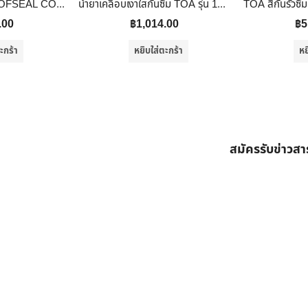
Beger รูฟซีลคูล ROOFSEAL COOL ขนาด 20kg สีกันรั่ว กันซึม กันร้อน สีทาดาดฟ้า และ สีทาหลังคา กันแดด กันฝน ยืดหยุ่น 600% 201
น้ำยาเคลือบเงาใสกันซึม TOA รุ่น 100 ขนาด 1 แกลลอน สี Gloss
.00
฿
1,014.00
฿
5
ะกร้า
หยิบใส่ตะกร้า
หย
สมัครรับข่าวส
ต