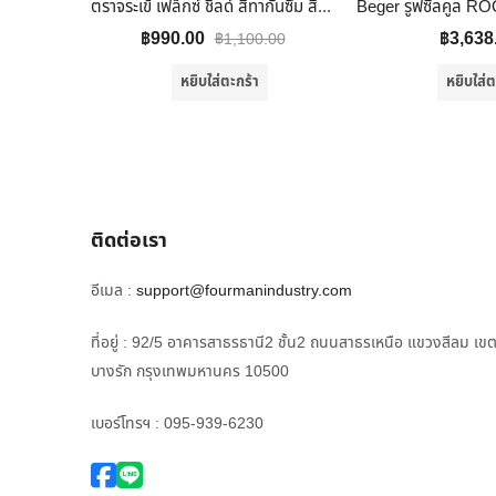
ตราจระเข้ เฟล็กซ์ ชิลด์ สีทากันซึม สีเทา 4 Kg.
฿
990.00
฿
3,638
฿
1,100.00
หยิบใส่ตะกร้า
หยิบใส่ต
ติดต่อเรา
อีเมล :
support@fourmanindustry.com
ที่อยู่ : 92/5 อาคารสาธรธานี2 ชั้น2 ถนนสาธรเหนือ แขวงสีลม เข
บางรัก กรุงเทพมหานคร 10500
เบอร์โทรฯ : 095-939-6230