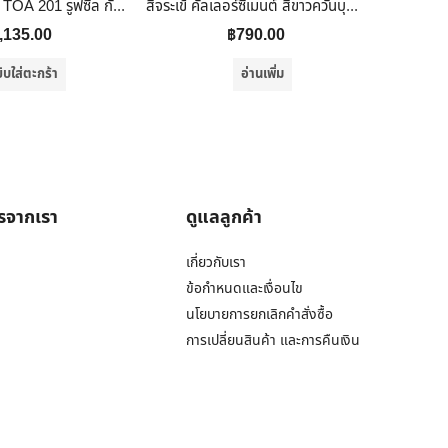
TOA สีกันรั่วซึม TOA 201 รูฟซีล กันซึมหลังคาดาดฟ้าถังใหญ่. สีขาว 20 KG.
สีจระเข้ คัลเลอร์ซีเมนต์ สีขาวควันบุหรี่ 10 Kg.
,135.00
฿
790.00
ิบใส่ตะกร้า
อ่านเพิ่ม
ารจากเรา
ดูแลลูกค้า
เกี่ยวกับเรา
ข้อกำหนดและเงื่อนไข
นโยบายการยกเลิกคำสั่งซื้อ
การเปลี่ยนสินค้า และการคืนเงิน