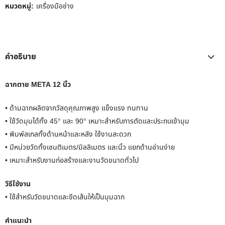
หมวดหมู่:
เครื่องมือช่าง
คำอธิบาย
ฉากตาย META 12 นิ้ว
• ด้ามฉากผลิตจากวัสดุคุณภาพสูง แข็งแรง ทนทาน
• ใช้วัดมุมได้ทั้ง 45° และ 90° เหมาะสำหรับการตัดและประกบเข้ามุม
• พิมพ์สเกลทั้งด้านหน้าและหลัง ใช้งานสะดวก
• มีหน่วยวัดทั้งเซนติเมตร/มิลลิเมตร และนิ้ว แยกด้านอ่านง่าย
• เหมาะสำหรับงานก่อสร้างและงานวัดขนาดทั่วไป
วิธีใช้งาน
• ใช้สำหรับวัดขนาดและขีดเส้นให้เป็นมุมฉาก
คำแนะนำ