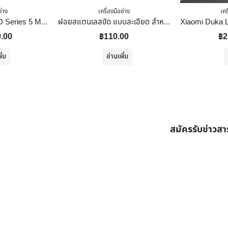
ช่าง
เครื่องมือช่าง
เคร
LTP Elongate รุ่น ED Series 5 M. บันไดอลูมิเนียม บันได ช่าง อเนกประสงค์ Ladder
ฝอยสแตนเลสขัด แบบละเอียด สำหรับ ขัดหิน หินอ่อน หินแกรนิต ขัดโลหะ อื่น ๆ
0.00
฿
110.00
฿
2
ิ่ม
อ่านเพิ่ม
สมัครรับข่าวส
ต