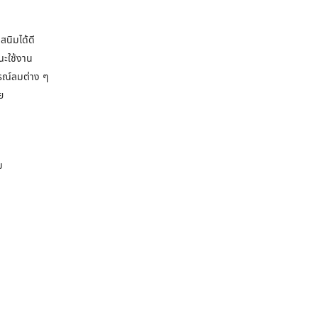
นิมได้ดี
ณะใช้งาน
รณ์ลมต่าง ๆ
ย
ม