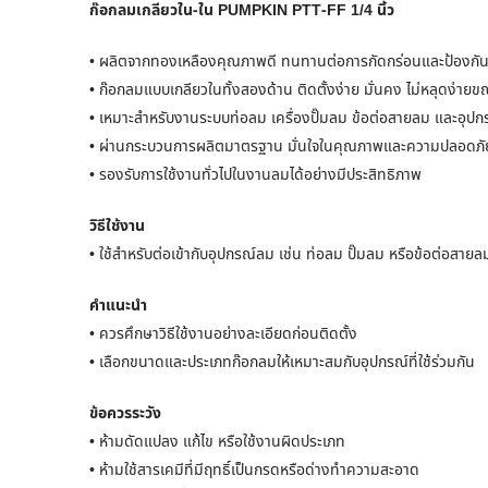
ก๊อกลมเกลียวใน-ใน PUMPKIN PTT-FF 1/4 นิ้ว
• ผลิตจากทองเหลืองคุณภาพดี ทนทานต่อการกัดกร่อนและป้องกันส
• ก๊อกลมแบบเกลียวในทั้งสองด้าน ติดตั้งง่าย มั่นคง ไม่หลุดง่ายข
• เหมาะสำหรับงานระบบท่อลม เครื่องปั๊มลม ข้อต่อสายลม และอุปก
• ผ่านกระบวนการผลิตมาตรฐาน มั่นใจในคุณภาพและความปลอดภั
• รองรับการใช้งานทั่วไปในงานลมได้อย่างมีประสิทธิภาพ
วิธีใช้งาน
• ใช้สำหรับต่อเข้ากับอุปกรณ์ลม เช่น ท่อลม ปั๊มลม หรือข้อต่อสายล
คำแนะนำ
• ควรศึกษาวิธีใช้งานอย่างละเอียดก่อนติดตั้ง
• เลือกขนาดและประเภทก๊อกลมให้เหมาะสมกับอุปกรณ์ที่ใช้ร่วมกัน
ข้อควรระวัง
• ห้ามดัดแปลง แก้ไข หรือใช้งานผิดประเภท
• ห้ามใช้สารเคมีที่มีฤทธิ์เป็นกรดหรือด่างทำความสะอาด