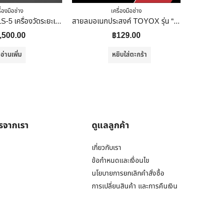
ื่องมือช่าง
เครื่องมือช่าง
Xiaomi Duka LS-5 เครื่องวัดระยะเลเซอร์ Laser Rangefinder 40M ตลับเมตรเลเซอร์ OLEDวัดมุม วัดขนาด เครื่องวัดเลเซอร์
สายลมอเนกประสงค์ TOYOX รุ่น “TOYOBLACK” – TBK-8 ขนาด 5/16″ ราคาต่อเมตร ทักแชทก่อนสั่งซื้อ (แบ่งขาย) สายลมดำ สายเติม
,500.00
฿
129.00
อ่านเพิ่ม
หยิบใส่ตะกร้า
ารจากเรา
ดูแลลูกค้า
เกี่ยวกับเรา
ข้อกำหนดและเงื่อนไข
นโยบายการยกเลิกคำสั่งซื้อ
การเปลี่ยนสินค้า และการคืนเงิน