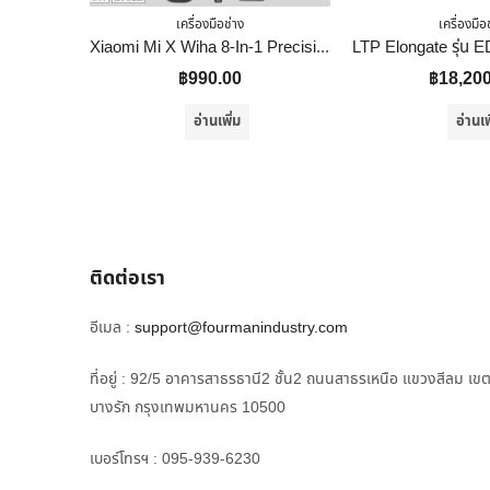
เครื่องมือช่าง
เครื่องมือ
Xiaomi Mi X Wiha 8-In-1 Precision Screwdriver ชุดไขควง 8-In-1 – Global Version ประกันศูนย์ไทย 6เดือน
฿
990.00
฿
18,20
อ่านเพิ่ม
อ่านเพ
ติดต่อเรา
อีเมล :
support@fourmanindustry.com
ที่อยู่ : 92/5 อาคารสาธรธานี2 ชั้น2 ถนนสาธรเหนือ แขวงสีลม เข
บางรัก กรุงเทพมหานคร 10500
เบอร์โทรฯ : 095-939-6230