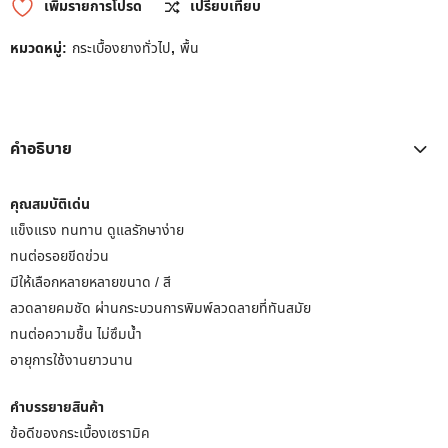
เพิ่มรายการโปรด
เปรียบเทียบ
หมวดหมู่:
กระเบื้องยางทั่วไป
,
พื้น
คำอธิบาย
คุณสมบัติเด่น
แข็งแรง ทนทาน ดูแลรักษาง่าย
ทนต่อรอยขีดข่วน
มีให้เลือกหลายหลายขนาด / สี
ลวดลายคมชัด ผ่านกระบวนการพิมพ์ลวดลายที่ทันสมัย
ทนต่อความชื้น ไม่ซึมน้ำ
อายุการใช้งานยาวนาน
คำบรรยายสินค้า
ข้อดีของกระเบื้องเซรามิค