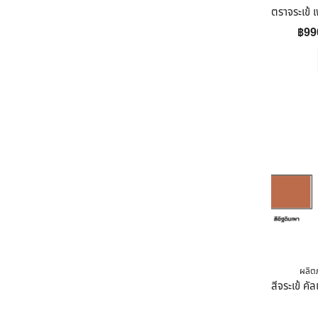
฿
99
ผลิตภ