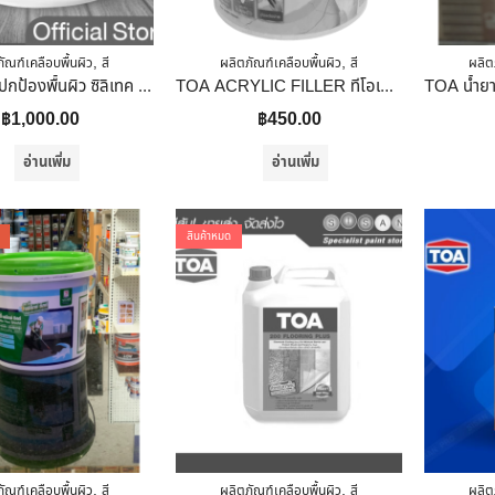
,
,
ัณฑ์เคลือบพื้นผิว
สี
ผลิตภัณฑ์เคลือบพื้นผิว
สี
ผลิต
RTB น้ำยาปกป้องพื้นผิว ซิลิเทค มัลติซีล รองพื้นปูนเก่า(ใส) 1 แกลลอน(3.785ลิตร)
TOA ACRYLIC FILLER ทีโอเอ อะคริลิก ฟิลเลอร์ สีโป๊วผนังอะคริลิก วอลพุตตี้ 1/4 แกลลอน
฿
1,000.00
฿
450.00
อ่านเพิ่ม
อ่านเพิ่ม
สินค้าหมด
,
,
ัณฑ์เคลือบพื้นผิว
สี
ผลิตภัณฑ์เคลือบพื้นผิว
สี
ผลิต