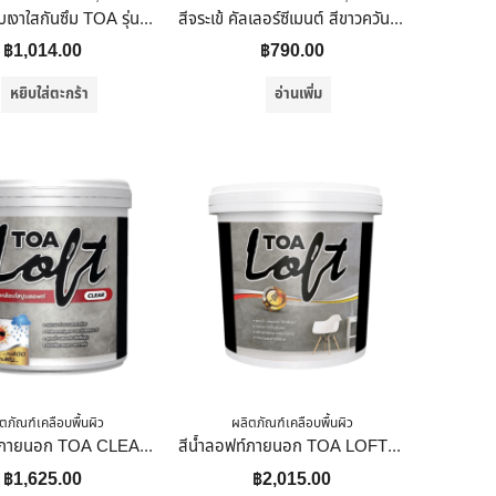
น้ำยาเคลือบเงาใสกันซึม TOA รุ่น 100 ขนาด 1 แกลลอน สี Gloss
สีจระเข้ คัลเลอร์ซีเมนต์ สีขาวควันบุหรี่ 10 Kg.
฿
1,014.00
฿
790.00
หยิบใส่ตะกร้า
อ่านเพิ่ม
ตภัณฑ์เคลือบพื้นผิว
ผลิตภัณฑ์เคลือบพื้นผิว
สีน้ำลอฟท์ภายนอก TOA CLEAR สีใส 3 กก.
สีน้ำลอฟท์ภายนอก TOA LOFT2 สีเทากลาง 12 กก.
฿
1,625.00
฿
2,015.00