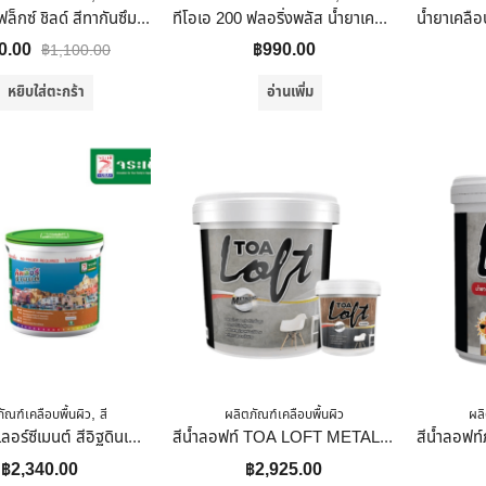
ตราจระเข้ เฟล็กซ์ ชิลด์ สีทากันซึม สีเทา 4 Kg.
ทีโอเอ 200 ฟลอริ่งพลัส น้ำยาเคลือบเงาใสกันซึม-สีใส/ขนาด กล. ( 5ลิตร) 5ลิตร
0.00
฿
990.00
฿
1,100.00
หยิบใส่ตะกร้า
อ่านเพิ่ม
,
ัณฑ์เคลือบพื้นผิว
สี
ผลิตภัณฑ์เคลือบพื้นผิว
ผลิ
สีจระเข้ คัลเลอร์ซีเมนต์ สีอิฐดินเผา 10 Kg.
สีน้ำลอฟท์ TOA LOFT METALLIC SILVER 9 กก.
฿
2,340.00
฿
2,925.00