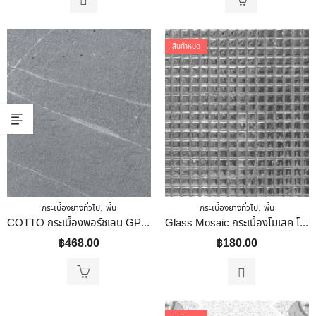
สินค้าหมด
,
,
กระเบื้องยางทั่วไป
พื้น
กระเบื้องยางทั่วไป
พื้น
COTTO กระเบื้องพอร์ชเลน GP 40X40 ฟอลคอน เทาเข้ม (HYG) R10 PM
Glass Mosaic กระเบื้องโมเสค โมเสคแก้ว กระเบื้องผนัง กระเบื้องพื้น แต่งบ้าน ห้องครัว ห้องน้ำ สระว่ายน้ำ ฯ Mosaic Tile Bathroom Kitchen Swimming Pool รุ่น YP-19YE-F014 โมเสค 30×30
฿
468.00
฿
180.00