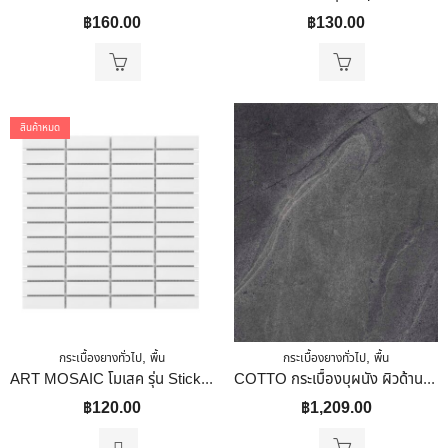
฿
160.00
฿
130.00
สินค้าหมด
,
,
กระเบื้องยางทั่วไป
พื้น
กระเบื้องยางทั่วไป
พื้น
ART MOSAIC โมเสค รุ่น Stick Matte White ขนาด 298 X 294 X 5.5 Mm.
COTTO กระเบื้องบุผนัง ผิวด้าน 60×60 Cm. (24″X24″) เอ็ม-สโตน กราไฟต์ ตัดขอบ
฿
120.00
฿
1,209.00