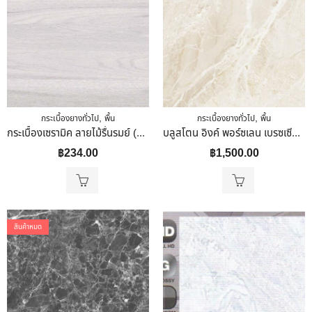
,
,
กระเบื้องยางทั่วไป
พื้น
กระเบื้องยางทั่วไป
พื้น
กระเบื้องเซรามิค ลายไม้รื่นรมย์ (หน้ามัน)30 X 30
บลูสโตน อิงค์ พอร์ซเลน เบรซเซียเบจ รุ่น CI-60001P 60x60cm ผิวเงา สีเบจ ลายหินอ่อน
฿
234.00
฿
1,500.00
สินค้าหมด