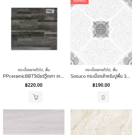
สินค้าหมด
,
,
กระเบื้องยางทั่วไป
พื้น
กระเบื้องยางทั่วไป
พื้น
PPceramicBBTวีเนียร์วู๊ดเทา เทา 16×16
Sosuco กระเบื้องสำหรับปูพื้น 30x30cm หินถมพลอย-ชมพู
฿
220.00
฿
190.00