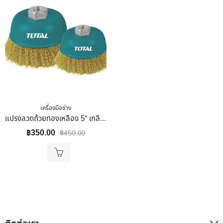
เครื่องมือช่าง
แปรงลวดถ้วยทองเหลือง 5″ เกลียว M14x2 Total รุ่น TAC31051
฿
350.00
฿
450.00