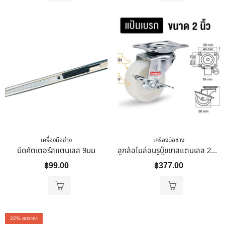
เครื่องมือช่าง
เครื่องมือช่าง
มีดคัตเตอร์สแตนเลส 9มม
ลูกล้อไนล่อนรูบู๊ชขาสแตนเลส 2นิ้ว(50มม) รับน้ำหนัก 35-53 กก. รุ่นCompact ยี่ห้อ Pareo พรอมส่ง สแตนเลส 2 นิ้ว แป้นหมุน
฿
99.00
฿
377.00
22
% ลดราคา